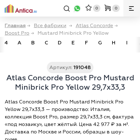
0
0
Главная
→
Все фабрики
→
Atlas Concorde
→
Boost Pro
→
Mustard Minibrick Pro Yellow
4
A
B
C
D
E
F
G
H
I
Артикул:
191048
Atlas Concorde Boost Pro Mustard
Minibrick Pro Yellow 29,7x33,3
Atlas Concorde Boost Pro Mustard Minibrick Pro
Yellow 29,7x33,3 — производство: Италия,
коллекция Boost Pro, размер 29,7х33,3 см, фактура
«под мозаику», цвет жёлтый. Цена 42 977 ₽ за м².
Доставка по Москве и России, образцы в шоу-
руме.