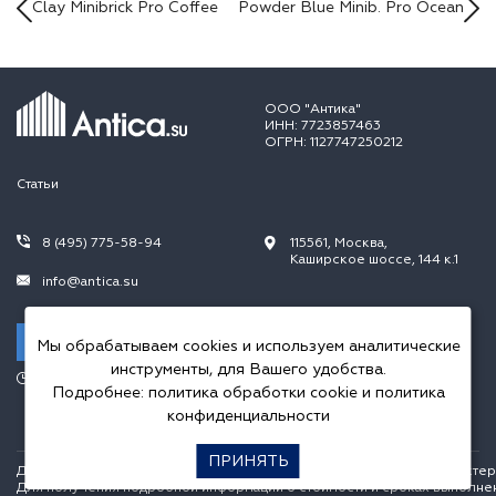
Clay Minibrick Pro Coffee
Powder Blue Minib. Pro Ocean
ООО "Антика"
ИНН: 7723857463
ОГРН: 1127747250212
Статьи
8 (495) 775-58-94
115561, Москва,
Каширское шоссе, 144 к.1
info@antica.su
Заказать звонок
Мы обрабатываем cookies и используем аналитические
инструменты, для Вашего удобства.
Режим работы:
Подробнее:
политика обработки cookie
и
политика
Пн.-Пт. 10.00-20.00,
Сб.-Вс. 10.00-18.00
конфиденциальности
ПРИНЯТЬ
Данный интернет сайт носит исключительно информационный характер и
Для получения подробной информации о стоимости и сроках выполне