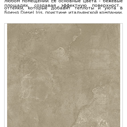
любом помещении. Ее основные цвета - бежевые
площадях, создавая эффектную поверхность.
оттенки, которые добавят теплоты и уюта в
Бренд Diesel Iris, поистине итальянской компании,
вашей комнате.
производители позаботились о качестве и
надежности товара. Коллекция Solid Concrete -
это гарантия стиля и элегантности в вашем доме.
Плитка обладает шириной 60 см и длиной 120 см,
что придает ей уникальность и эстетичность.