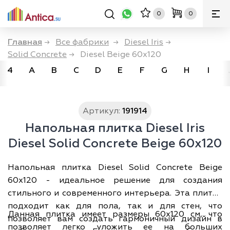
0
0
Главная
→
Все фабрики
→
Diesel Iris
→
Solid Concrete
→
Diesel Beige 60x120
4
A
B
C
D
E
F
G
H
I
Артикул:
191914
Напольная плитка Diesel Iris
Diesel Solid Concrete Beige 60x120
Напольная плитка Diesel Solid Concrete Beige
60x120 - идеальное решение для создания
стильного и современного интерьера. Эта плитка
подходит как для пола, так и для стен, что
Данная плитка имеет размеры 60х120 см, что
позволяет вам создать гармоничный дизайн в
позволяет легко уложить ее на больших