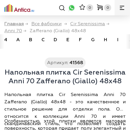
0
0
Главная
→
Все фабрики
→
Cir Serenissima
→
Anni 70
→
Zafferano (Giallo) 48x48
4
A
B
C
D
E
F
G
H
I
Артикул:
41568
Напольная плитка Cir Serenissima
Anni 70 Zafferano (Giallo) 48x48
Напольная плитка Cir Serenissima Anni 70
Zafferano (Giallo) 48x48 - это качественное и
стильное решение для отделки пола. Она
относится к коллекции Anni 70 и имеет
Особенностью этой плитки является матовая
скандинавский стиль, что позволяет создать
поверхность, которая придает полу элегантный и