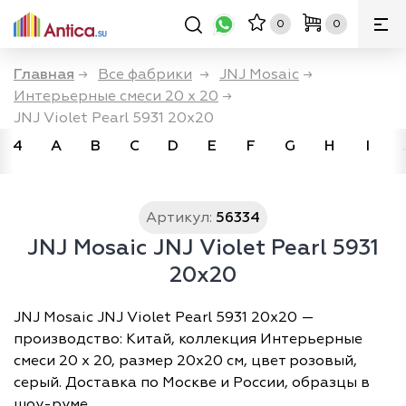
0
0
Главная
→
Все фабрики
→
JNJ Mosaic
→
Интерьерные смеси 20 х 20
→
JNJ Violet Pearl 5931 20x20
4
A
B
C
D
E
F
G
H
I
Артикул:
56334
JNJ Mosaic JNJ Violet Pearl 5931
20x20
JNJ Mosaic JNJ Violet Pearl 5931 20x20 —
производство: Китай, коллекция Интерьерные
смеси 20 х 20, размер 20х20 см, цвет розовый,
серый. Доставка по Москве и России, образцы в
шоу-руме.