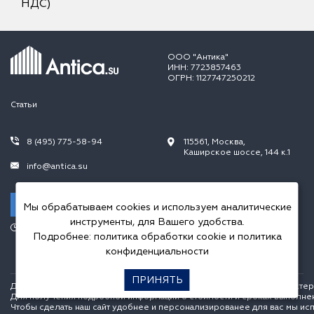
НДС)
ООО "Антика"
ИНН: 7723857463
ОГРН: 1127747250212
Статьи
8 (495) 775-58-94
115561, Москва,
Каширское шоссе, 144 к.1
info@antica.su
Заказать звонок
Мы обрабатываем cookies и используем аналитические
инструменты, для Вашего удобства.
Режим работы:
Подробнее:
политика обработки cookie
и
политика
Пн.-Пт. 10.00-20.00,
Сб.-Вс. 10.00-18.00
конфиденциальности
ПРИНЯТЬ
Данный интернет сайт носит исключительно информационный характер и
Для получения подробной информации о стоимости и сроках выполне
Чтобы сделать наш сайт удобнее и персонализированее для вас мы ис