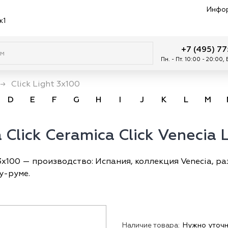
Инфо
к1
+7 (495) 7
Пн. - Пт. 10:00 - 20:00,
→
Click Light 3x100
D
E
F
G
H
I
J
K
L
M
Click Ceramica Click Venecia 
t 3x100 — производство: Испания, коллекция Venecia, р
у-руме.
Наличие товара:
Нужно уточн