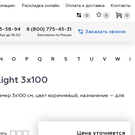
рмация
Раскладка онлайн
Оплата и доставка
Контакты
0
0
0
75-58-94
8 (800) 775-45-31
Заказать звонок
 Вых до 18:00
Бесплатно по России
N
O
P
Q
R
S
T
U
V
W
X
Light 3x100
азмер 3х100 см, цвет коричневый, назначение — для
Цена уточняется
ять