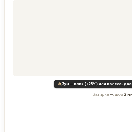
Зум — клик (+25%) или колесо, дв
Затирка
—
, шов
2 м