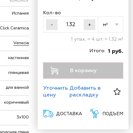
Кол-во
Испания
м²
-
+
Click Ceramica
1 упак. = 4 шт. = 1.32 м²
Venecia
Итого:
1 руб.
настенная
В корзину
глянцевая
Уточнить
Добавить в
для ванной
цену
раскладку
коричневый
ДОСТАВКА
ПОДЪЕМ
3х100
красная глина