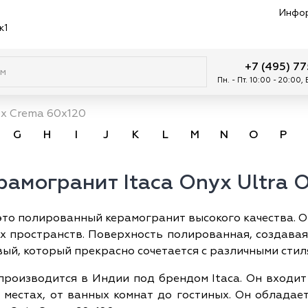
Инфо
к1
+7 (495) 7
Пн. - Пт. 10:00 - 20:00,
ix Crema 60x120
G
H
I
J
K
L
M
N
O
P
амогранит Itaca Onyx Ultra 
это полированный керамогранит высокого качества. Он
 пространств. Поверхность полированная, создавая
ый, который прекрасно сочетается с различными стил
 производится в Индии под брендом Itaca. Он входит
местах, от ванных комнат до гостиных. Он обладает