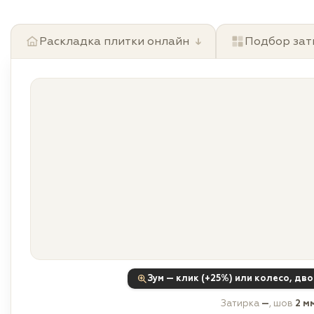
Раскладка плитки онлайн
↓
Подбор зат
Зум — клик (+25%) или колесо, дв
Затирка
—
, шов
2 м