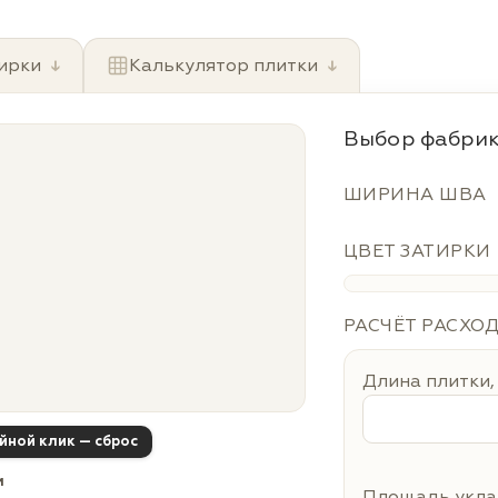
ирки
↓
Калькулятор плитки
↓
Выбор фабрик
ШИРИНА ШВА
ЦВЕТ ЗАТИРКИ
РАСЧЁТ РАСХО
Длина плитки,
ойной клик — сброс
м
Площадь уклад