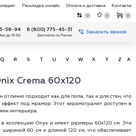
рмация
Раскладка онлайн
Оплата и доставка
Контакты
0
0
0
75-58-94
8 (800) 775-45-31
Заказать звонок
 Вых до 18:00
Бесплатно по России
Q
R
S
T
U
V
W
X
Y
Z
А -
Onix Crema 60x120
 отлично подходит как для пола, так и для стен, что
 эффект под мрамор. Этот керамогранит доступен в
ями интерьера.
 в коллекцию Onyx и имеет размеры 60х120 см. Эти
 шириной 60 см и длиной 120 см, что обеспечивает