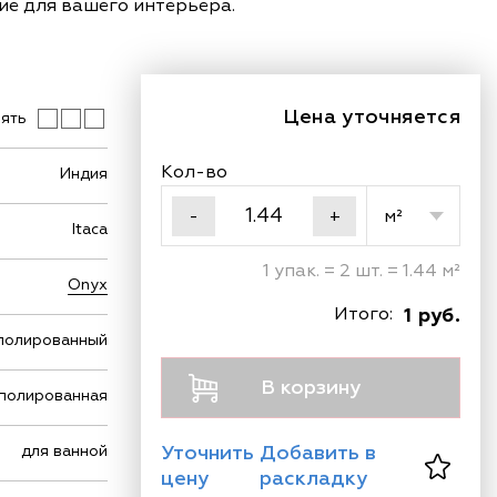
ние для вашего интерьера.
Цена уточняется
ять
Кол-во
Индия
м²
-
+
Itaca
1 упак. = 2 шт. = 1.44 м²
Onyx
Итого:
1 руб.
полированный
В корзину
полированная
Уточнить
Добавить в
для ванной
цену
раскладку