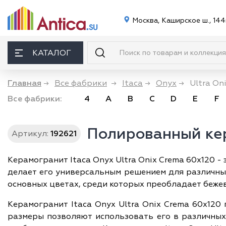
Москва, Каширское ш., 144
КАТАЛОГ
Главная
→
Все фабрики
→
Itaca
→
Onyx
→
Ultra On
Все фабрики:
4
A
B
C
D
E
F
Полированный кер
Артикул:
192621
Керамогранит Itaca Onyx Ultra Onix Crema 60x120 - 
делает его универсальным решением для различных
основных цветах, среди которых преобладает бежев
Керамогранит Itaca Onyx Ultra Onix Crema 60x120
размеры позволяют использовать его в различных 