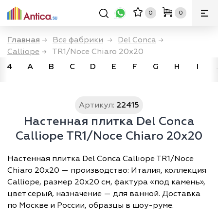
0
0
Главная
→
Все фабрики
→
Del Conca
→
Calliope
→
TR1/Noce Chiaro 20x20
4
A
B
C
D
E
F
G
H
I
Артикул:
22415
Настенная плитка Del Conca
Calliope TR1/Noce Chiaro 20x20
Настенная плитка Del Conca Calliope TR1/Noce
Chiaro 20x20 — производство: Италия, коллекция
Calliope, размер 20х20 см, фактура «под камень»,
цвет серый, назначение — для ванной. Доставка
по Москве и России, образцы в шоу-руме.