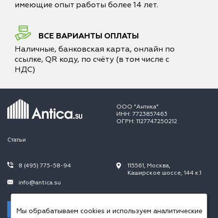
имеющие опыт работы более 14 лет.
ВСЕ ВАРИАНТЫ ОПЛАТЫ
Наличные, банковская карта, онлайн по
ссылке, QR коду, по счёту (в том числе с
НДС)
ООО "Антика"
ИНН: 7723857463
ОГРН: 1127747250212
Статьи
8 (495) 775-58-94
115561, Москва,
Каширское шоссе, 144 к.1
info@antica.su
Заказать звонок
Мы обрабатываем cookies и используем аналитические