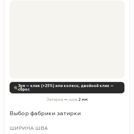
Зум — клик (+25%) или колесо, двойной клик —
сброс
Затирка
—
, шов
2 мм
Выбор фабрики затирки
ШИРИНА ШВА