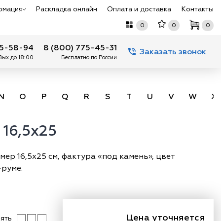
рмация
Раскладка онлайн
Оплата и доставка
Контакты
0
0
0
75-58-94
8 (800) 775-45-31
Заказать звонок
 Вых до 18:00
Бесплатно по России
N
O
P
Q
R
S
T
U
V
W
X
 16,5x25
мер 16,5х25 см, фактура «под камень», цвет
-руме.
Цена уточняется
ять