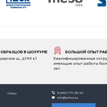
6 ОБРАЗЦОВ В ШОУРУМЕ
БОЛЬШОЙ ОПЫТ РА
ирское ш., д.144 к.1
Квалифицированные сотру
имеющие опыт работы боле
лет.
8 (495) 775-58-94
Статьи
info@antica.su