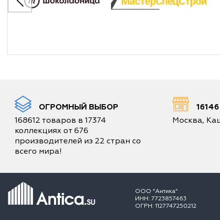
ОГРОМНЫЙ ВЫБОР
1614
168612 товаров в 17374
Москва, Каш
коллекциях от 676
производителей из 22 стран со
всего мира!
ООО "Антика"
ИНН: 7723857463
ОГРН: 1127747250212