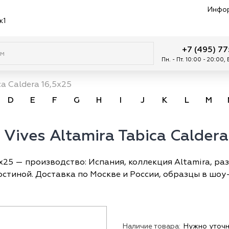
Инфо
к1
+7 (495) 7
Пн. - Пт. 10:00 - 20:00,
ca Caldera 16,5x25
D
E
F
G
H
I
J
K
L
M
Vives Altamira Tabica Caldera
5x25 — производство: Испания, коллекция Altamira, раз
стиной. Доставка по Москве и России, образцы в шоу
Наличие товара:
Нужно уточн