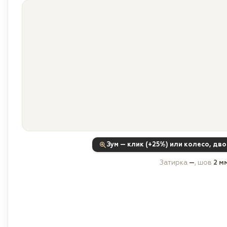
Зум — клик (+25%) или колесо, дв
Затирка
—
, шов
2 м