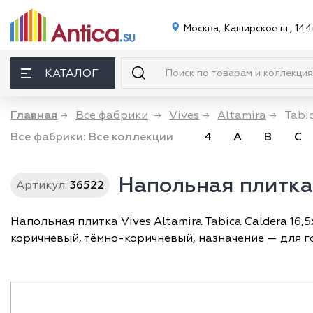
Москва, Каширское ш., 144
КАТАЛОГ
Главная
→
Все фабрики
→
Vives
→
Altamira
→
Tabi
Все фабрики:
Все коллекции
4
A
B
C
Напольная плитка 
Артикул:
36522
Напольная плитка Vives Altamira Tabica Caldera 16,
коричневый, тёмно-коричневый, назначение — для го