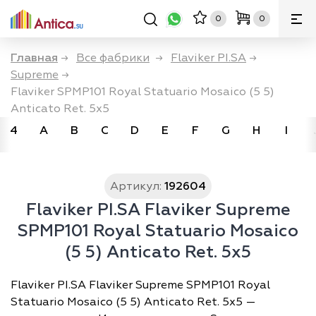
0
0
Главная
→
Все фабрики
→
Flaviker PI.SA
→
Supreme
→
Flaviker SPMP101 Royal Statuario Mosaico (5 5)
Anticato Ret. 5x5
4
A
B
C
D
E
F
G
H
I
Артикул:
192604
Flaviker PI.SA Flaviker Supreme
SPMP101 Royal Statuario Mosaico
(5 5) Anticato Ret. 5x5
Flaviker PI.SA Flaviker Supreme SPMP101 Royal
Statuario Mosaico (5 5) Anticato Ret. 5x5 —