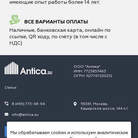
имеющие опыт работы более 14 лет.
ВСЕ ВАРИАНТЫ ОПЛАТЫ
Наличные, банковская карта, онлайн по
ссылке, QR коду, по счёту (в том числе с
НДС)
ООО "Антика"
ИНН: 7723857463
ОГРН: 1127747250212
Статьи
8 (495) 775-58-94
115561, Москва,
Каширское шоссе, 144 к.1
info@antica.su
Заказать звонок
Мы обрабатываем cookies и используем аналитические