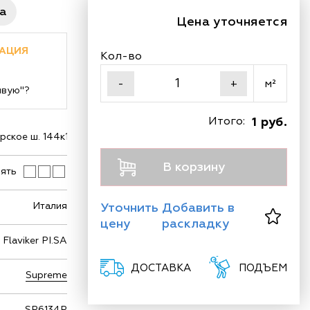
ра
Цена уточняется
АЦИЯ
Кол-во
м²
-
+
ивую"?
Итого:
1 руб.
ское ш. 144к1
В корзину
ять
Италия
Уточнить
Добавить в
цену
раскладку
Flaviker PI.SA
ДОСТАВКА
ПОДЪЕМ
Supreme
SP6134P