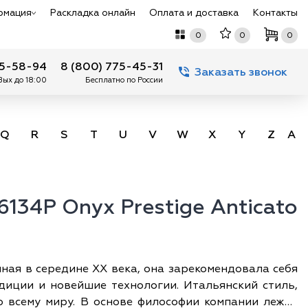
рмация
Раскладка онлайн
Оплата и доставка
Контакты
0
0
0
75-58-94
8 (800) 775-45-31
Заказать звонок
 Вых до 18:00
Бесплатно по России
Q
R
S
T
U
V
W
X
Y
Z
А -
6134P Onyx Prestige Anticato
ная в середине XX века, она зарекомендовала себя
диции и новейшие технологии. Итальянский стиль,
о всему миру. В основе философии компании лежит