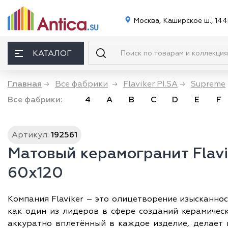
Москва, Каширское ш., 144
КАТАЛОГ
Главная
→
Все фабрики
→
Flaviker PI.SA
→
Supreme
Все фабрики:
4
A
B
C
D
E
F
Артикул:
192561
Матовый керамогранит Flavik
60x120
Компания Flaviker – это олицетворение изысканно
как один из лидеров в сфере созданий керамичес
аккуратно вплетённый в каждое изделие, делает 