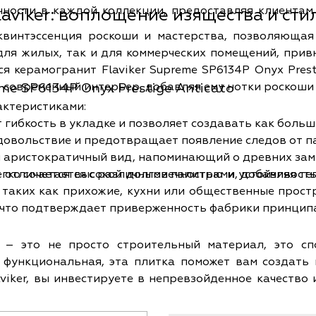
чности в каждой коллекции, предоставляя клиентам
aviker: воплощение изящества и сти
 квинтэссенция роскоши и мастерства, позволяющ
для жилых, так и для коммерческих помещений, привн
 керамогранит Flaviker Supreme SP6134P Onyx Prest
 современный интерьер, добавляя ему нотки роскоши 
me SP6134P Onyx Prestige Anticato
ктеристиками:
 гибкость в укладке и позволяет создавать как больш
довольствие и предотвращает появление следов от па
 аристократичный вид, напоминающий о древних зам
гко сочетается с различными палитрами, добавляя те
и отличается высокой долговечностью и устойчивост
аких как прихожие, кухни или общественные простра
, что подтверждает приверженность фабрики принципа
to – это не просто строительный материал, это 
и функциональная, эта плитка поможет вам создать
, делая её эффектной и незабываемой. Независим
рамогранит Flaviker станет настоящим украшением 