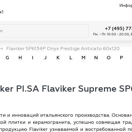
Инфо
к1
+7 (495) 7
Пн. - Пт. 10:00 - 20:00,
→
Flaviker SP6134P Onyx Prestige Anticato 60x120
G
H
I
J
K
L
M
N
O
P
er PI.SA Flaviker Supreme SP
сти и инноваций итальянского производства. Основан
кой плитки и керамогранита, успешно совмещая тра
продукцию Flaviker узнаваемой и востребованной п