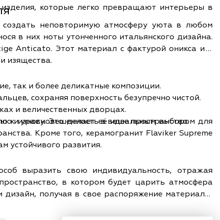
 изделия, которые легко превращают интерьеры в
ля
ая создать неповторимую атмосферу уюта в любом
ося в них ноты утонченного итальянского дизайна.
ige Anticato. Этот материал с фактурой оникса и в
и изящества.
ие, так и более деликатные композиции.
льцев, сохраняя поверхность безупречно чистой.
ках и величественных дворцах.
пло и уравновешенность в ваше пространство.
ью к износу. Это делает её идеальным выбором для
нства. Кроме того, керамогранит Flaviker Supreme
м устойчивого развития.
способ выразить свою индивидуальность, отражая
 пространство, в котором будет царить атмосфера
о от характера вашего проекта – от современной
вашего интерьера, подчеркивая его уникальность и