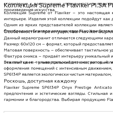
стремление к воплощению утонченности и практи
Коллекция
Supreme Flaviker PI.SA
Fl
произведения искусства.
Коллекция Supreme от Flaviker – это настоящая
интерьере. Изделия этой коллекции подойдут как 
Одним из ярких представителей коллекции является
благородном бежевом оттенке идеально впишется в
Особенности и преимущества Flaviker Supre
Данный керамогранит отличается следующими хара
Размер: 60х120 см – формат, который предоставляет
Матовая поверхность – обеспечивает тактильное у
Фактура оникса – придаёт интерьеру уникальный и
Бежевый цвет – универсальный оттенок, который ле
Эта плитка не только превосходно смотрится, но 
оформления помещений с интенсивным движением, т
SP6134P является экологически чистым материалом
Роскошь, доступная каждому
Flaviker Supreme SP6134P Onyx Prestige Antica
предпочтения и эстетические взгляды. Стильная 
гармонии и благородства. Выбирая продукцию Flaviker, вы инвестируете в непревзойденное качество и дизайн, получая в свое распоряжение материалы,
которые способны преобразить любую обстановку
квартиры до классического загородного дома – ке