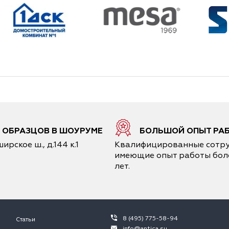
0 ОБРАЗЦОВ В ШОУРУМЕ
БОЛЬШОЙ ОПЫТ РА
ирское ш., д.144 к.1
Квалифицированные сотру
имеющие опыт работы боле
лет.
8 (495) 775-58-94
Статьи
info@antica.su