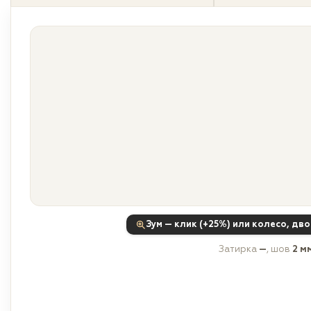
Зум — клик (+25%) или колесо, дв
Затирка
—
, шов
2 м