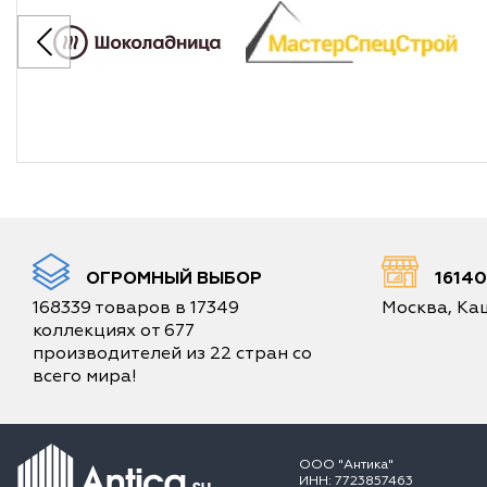
ОГРОМНЫЙ ВЫБОР
1614
168339 товаров в 17349
Москва, Каш
коллекциях от 677
производителей из 22 стран со
всего мира!
ООО "Антика"
ИНН: 7723857463