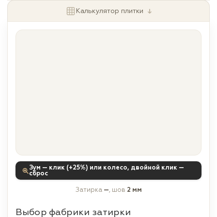
↓
Калькулятор плитки
Зум — клик (+25%) или колесо, двойной клик —
сброс
Затирка
—
, шов
2 мм
Выбор фабрики затирки