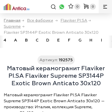
0
0
Главная
→
Все фабрики
→
Flaviker PI.SA
→
Supreme
→
Flaviker SP3144P Exotic Brown Anticato 30x120
4
A
B
C
D
E
F
G
H
I
Артикул:
192575
Матовый керамогранит Flaviker
PI.SA Flaviker Supreme SP3144P
Exotic Brown Anticato 30x120
Матовый керамогранит Flaviker PI.SA Flaviker
Supreme SP3144P Exotic Brown Anticato 30x120 —
производство: Италия, коллекция Supreme,