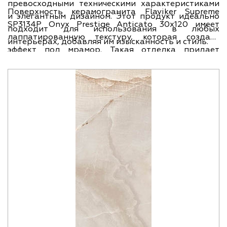
превосходными техническими характеристиками
Поверхность керамогранита Flaviker Supreme
и элегантным дизайном. Этот продукт идеально
SP3134P Onyx Prestige Anticato 30x120 имеет
подходит для использования в любых
лаппатированную текстуру, которая создает
интерьерах, добавляя им изысканность и стиль.
эффект под мрамор. Такая отделка придает
изделию естественность и оригинальность.
Основные цвета этого керамогранита - бежевый,
который прекрасно сочетается с различными
оттенками и создает гармоничную атмосферу в
помещении.