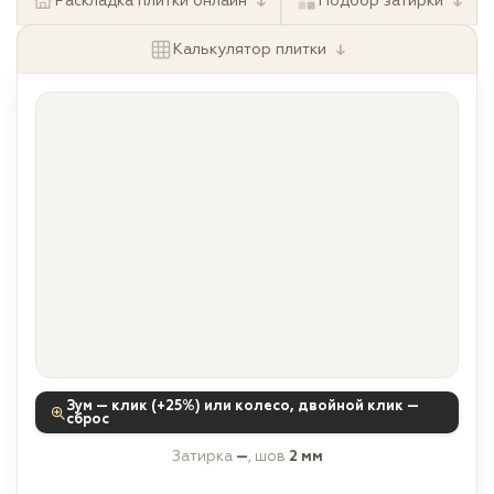
↓
↓
Раскладка плитки онлайн
Подбор затирки
↓
Калькулятор плитки
Зум — клик (+25%) или колесо, двойной клик —
сброс
Затирка
—
, шов
2 мм