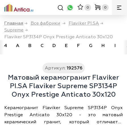
0
0
Главная
→
Все фабрики
→
Flaviker PI.SA
→
Supreme
→
Flaviker SP3134P Onyx Prestige Anticato 30x120
4
A
B
C
D
E
F
G
H
I
Артикул:
192576
Матовый керамогранит Flaviker
PI.SA Flaviker Supreme SP3134P
Onyx Prestige Anticato 30x120
Керамогранит Flaviker Supreme SP3134P Onyx
Prestige Anticato 30x120 - это матовый
керамический гранит, который отличается