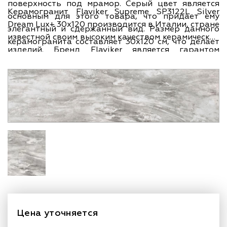
поверхность под мрамор. Серый цвет является
Керамогранит Flaviker Supreme SP3122L Silver
основным для этого товара, что придает ему
Dream Lux+ 30x120 производится в Италии, стране
элегантный и сдержанный вид. Размер данного
известной своим высоким качеством керамических
керамогранита составляет 30х120 см, что делает
изделий. Бренд Flaviker является гарантом
его идеальным для использования как в
надежности и долговечности продукции. Данная
коммерческих, так и в жилых помещениях.
коллекция, Supreme, предлагает широкий выбор
дизайнов и оттенков, чтобы удовлетворить
требования самых изысканных вкусов. Ширина
керамогранита составляет 30 см, а длина - 120 см,
что позволяет использовать его для создания
уникальных дизайнерских решений в интерьере.
Цена уточняется