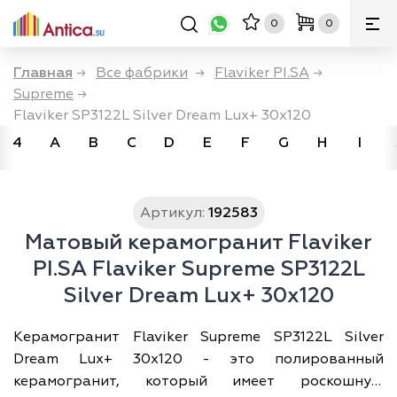
0
0
Главная
→
Все фабрики
→
Flaviker PI.SA
→
Supreme
→
Flaviker SP3122L Silver Dream Lux+ 30x120
4
A
B
C
D
E
F
G
H
I
Артикул:
192583
Матовый керамогранит Flaviker
PI.SA Flaviker Supreme SP3122L
Silver Dream Lux+ 30x120
Керамогранит Flaviker Supreme SP3122L Silver
Dream Lux+ 30x120 - это полированный
керамогранит, который имеет роскошную