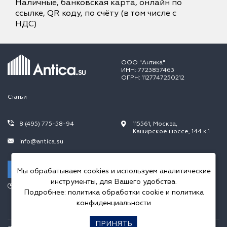
Наличные, банковская карта, онлайн по
ссылке, QR коду, по счёту (в том числе с
НДС)
ООО "Антика"
ИНН: 7723857463
ОГРН: 1127747250212
Статьи
8 (495) 775-58-94
115561, Москва,
Каширское шоссе, 144 к.1
info@antica.su
Заказать звонок
Мы обрабатываем cookies и используем аналитические
инструменты, для Вашего удобства.
Режим работы:
Подробнее:
политика обработки cookie
и
политика
Пн.-Пт. 10.00-20.00,
Сб.-Вс. 10.00-18.00
конфиденциальности
ПРИНЯТЬ