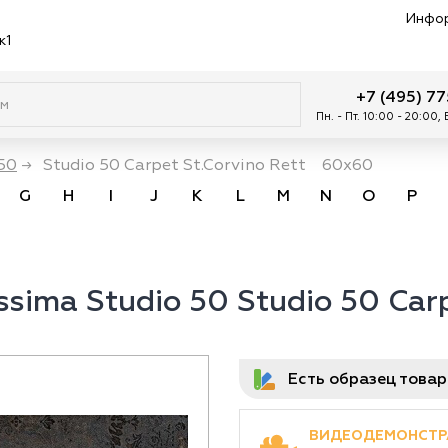
Инфо
к1
+7 (495) 7
Пн. - Пт. 10:00 - 20:00,
50
→
Studio 50 Carpet St.Corvino Rett 60x60
G
H
I
J
K
L
M
N
O
P
ssima Studio 50 Studio 50 Ca
Есть образец това
ВИДЕОДЕМОНСТР