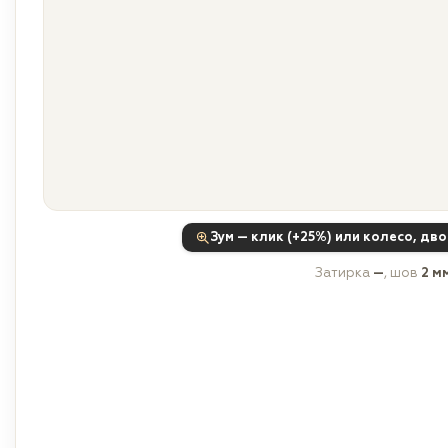
Зум — клик (+25%) или колесо, дв
Затирка
—
, шов
2 м