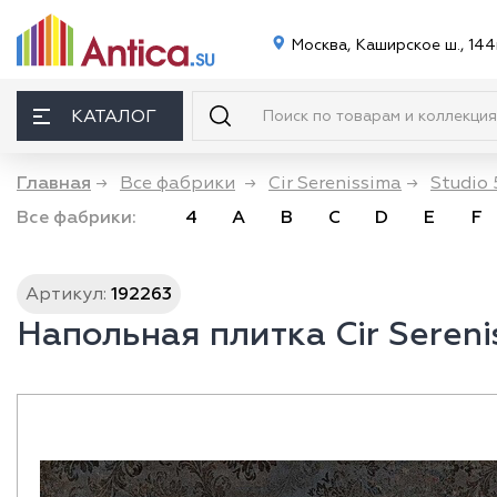
Москва, Каширское ш., 144
КАТАЛОГ
Главная
→
Все фабрики
→
Cir Serenissima
→
Studio 
Все фабрики:
4
A
B
C
D
E
F
Артикул:
192263
Напольная плитка Cir Sereni