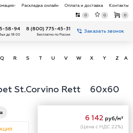
рмация
Раскладка онлайн
Оплата и доставка
Контакты
0
0
0
75-58-94
8 (800) 775-45-31
Заказать звонок
 Вых до 18:00
Бесплатно по России
Q
R
S
T
U
V
W
X
Y
Z
А -
rpet St.Corvino Rett 60x60
ра
6 142
руб/м²
(Цена с НДС 22%)
АЦИЯ