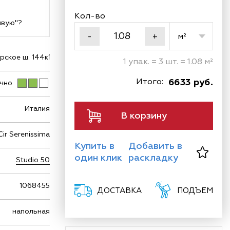
Кол-во
ивую"?
м²
-
+
ское ш. 144к1
1 упак. = 3 шт. = 1.08 м²
Итого:
6633 руб.
чно
Италия
В корзину
Cir Serenissima
Купить в
Добавить в
один клик
раскладку
Studio 50
1068455
ДОСТАВКА
ПОДЪЕМ
напольная