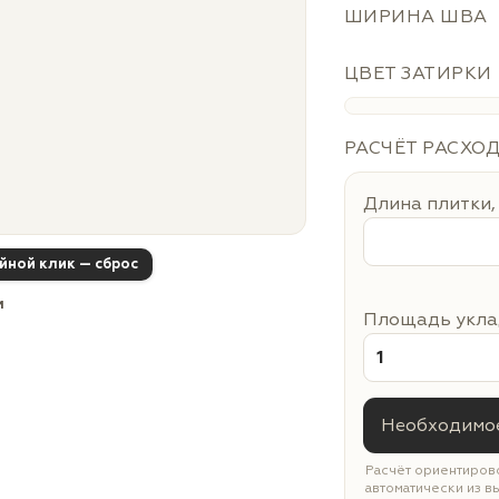
ШИРИНА ШВА
ЦВЕТ ЗАТИРКИ
РАСЧЁТ РАСХО
Длина плитки,
ойной клик — сброс
м
Площадь уклад
Необходимое
Расчёт ориентирово
автоматически из в