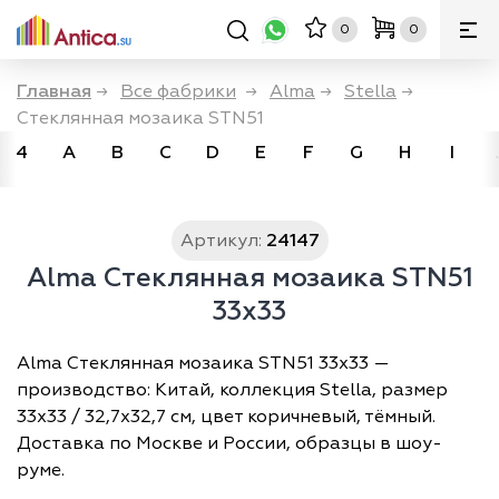
0
0
Главная
→
Все фабрики
→
Alma
→
Stella
→
Стеклянная мозаика STN51
4
A
B
C
D
E
F
G
H
I
Артикул:
24147
Alma Стеклянная мозаика STN51
33x33
Alma Стеклянная мозаика STN51 33x33 —
производство: Китай, коллекция Stella, размер
33х33 / 32,7х32,7 см, цвет коричневый, тёмный.
Доставка по Москве и России, образцы в шоу-
руме.