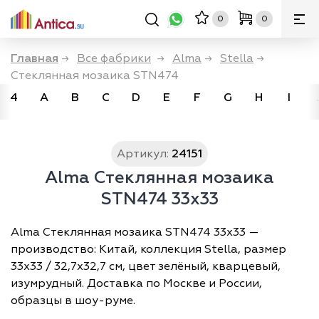
0
0
Главная
→
Все фабрики
→
Alma
→
Stella
→
Стеклянная мозаика STN474
4
A
B
C
D
E
F
G
H
I
Артикул:
24151
Alma Стеклянная мозаика
STN474 33x33
Alma Стеклянная мозаика STN474 33x33 —
производство: Китай, коллекция Stella, размер
33х33 / 32,7х32,7 см, цвет зелёный, кварцевый,
изумрудный. Доставка по Москве и России,
образцы в шоу-руме.