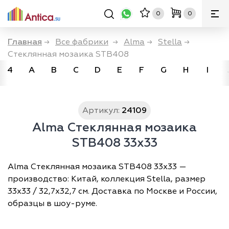
0
0
Главная
→
Все фабрики
→
Alma
→
Stella
→
Стеклянная мозаика STB408
4
A
B
C
D
E
F
G
H
I
Артикул:
24109
Alma Стеклянная мозаика
STB408 33x33
Alma Стеклянная мозаика STB408 33x33 —
производство: Китай, коллекция Stella, размер
33х33 / 32,7х32,7 см. Доставка по Москве и России,
образцы в шоу-руме.