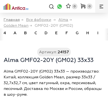
0
0
Главная
→
Все фабрики
→
Alma
→
Golden Mean
→
GMF02-20Y (GM02)
4
A
B
C
D
E
F
G
H
I
Артикул:
24157
Alma GMF02-20Y (GM02) 33x33
Alma GMF02-20Y (GM02) 33x33 — производство:
Китай, коллекция Golden Mean, размер 33х33 /
32,7х32,7 см, цвет латунный, охра, персиковый,
песочный. Доставка по Москве и России, образцы
в шоу-руме.