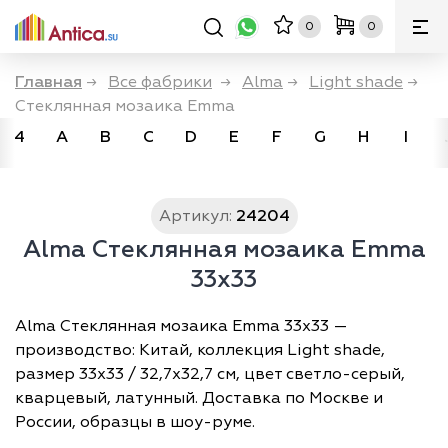
0
0
Главная
→
Все фабрики
→
Alma
→
Light shade
→
Стеклянная мозаика Emma
4
A
B
C
D
E
F
G
H
I
Артикул:
24204
Alma Стеклянная мозаика Emma
33x33
Alma Стеклянная мозаика Emma 33x33 —
производство: Китай, коллекция Light shade,
размер 33х33 / 32,7х32,7 см, цвет светло-серый,
кварцевый, латунный. Доставка по Москве и
России, образцы в шоу-руме.