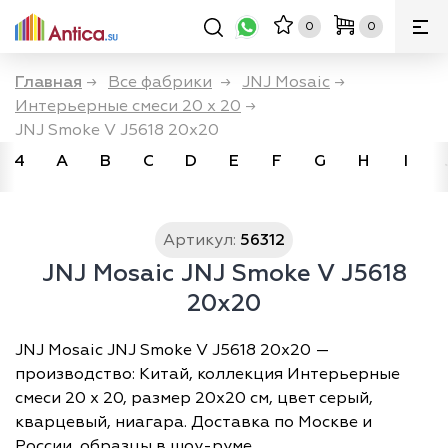
0
0
Главная
→
Все фабрики
→
JNJ Mosaic
→
Интерьерные смеси 20 х 20
→
JNJ Smoke V J5618 20x20
4
A
B
C
D
E
F
G
H
I
Артикул:
56312
JNJ Mosaic JNJ Smoke V J5618
20x20
JNJ Mosaic JNJ Smoke V J5618 20x20 —
производство: Китай, коллекция Интерьерные
смеси 20 х 20, размер 20х20 см, цвет серый,
кварцевый, ниагара. Доставка по Москве и
России, образцы в шоу-руме.