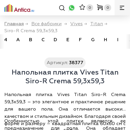
0
0
Главная
→
Все фабрики
→
Vives
→
Titan
→
Siro-R Crema 59,3x59,3
4
A
B
C
D
E
F
G
H
I
Артикул:
38377
Напольная плитка Vives Titan
Siro-R Crema 59,3x59,3
Напольная плитка Vives Titan Siro-R Crema
59,3x59,3 – это элегантное и практичное решение
для вашего пола. Она отличается высоким
качеством и стильным дизайном. Благодаря своей
Особенностью этой плитки является ее
форме и размеру – квадратная плитка 60х60 см с
предназначение для пола. Она обладает