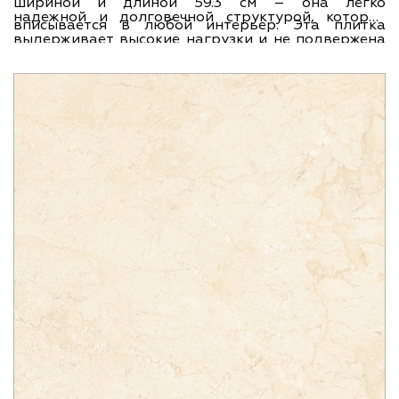
шириной и длиной 59.3 см – она легко
надежной и долговечной структурой, которая
вписывается в любой интерьер. Эта плитка
выдерживает высокие нагрузки и не подвержена
создаст неповторимую атмосферу в вашем
износу. Фактура плитки имитирует натуральный
помещении, добавив в него изысканности и
мрамор, что придает вашему полу особое
утонченности.
очарование и привлекательность.