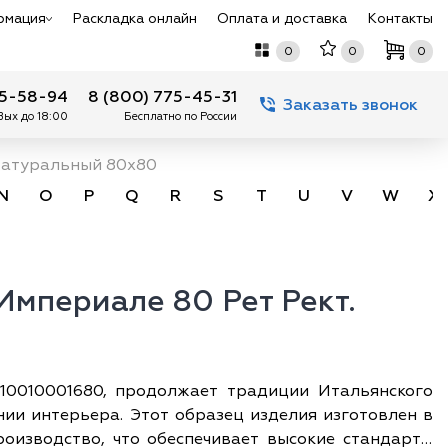
рмация
Раскладка онлайн
Оплата и доставка
Контакты
0
0
0
75-58-94
8 (800) 775-45-31
Заказать звонок
 Вых до 18:00
Бесплатно по России
Натуральный 80х80
N
O
P
Q
R
S
T
U
V
W
X
мпериале 80 Рет Рект.
610010001680, продолжает традиции Итальянского
ении интерьера. Этот образец изделия изготовлен в
роизводство, что обеспечивает высокие стандарты