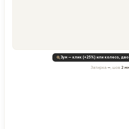
Зум — клик (+25%) или колесо, дв
Затирка
—
, шов
2 м