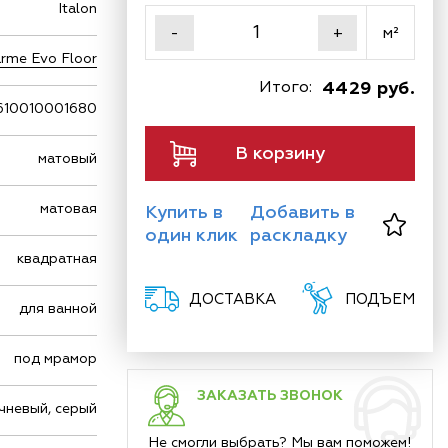
Italon
м²
-
+
rme Evo Floor
Итого:
4429 руб.
610010001680
В корзину
матовый
матовая
Купить в
Добавить в
один клик
раскладку
квадратная
ДОСТАВКА
ПОДЪЕМ
для ванной
под мрамор
ЗАКАЗАТЬ ЗВОНОК
чневый, серый
Не смогли выбрать? Мы вам поможем!