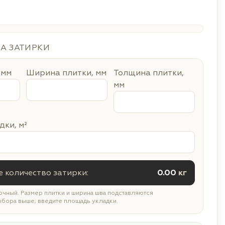
ДА ЗАТИРКИ
 мм
Ширина плитки, мм
Толщина плитки,
мм
ки, м²
 количество затирки:
0.00
кг
чный. Размер плитки и ширина шва подставляются
ыбора выше; введите площадь укладки.