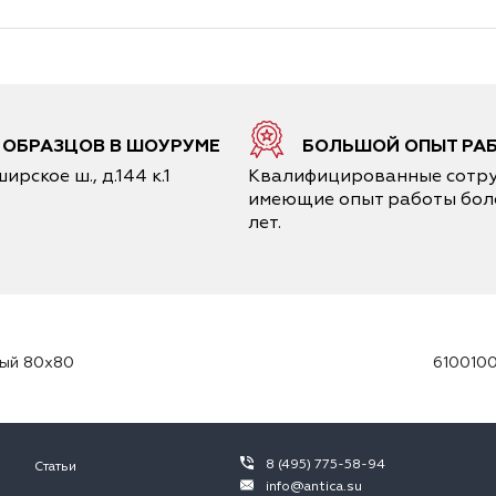
6 ОБРАЗЦОВ В ШОУРУМЕ
БОЛЬШОЙ ОПЫТ РА
ирское ш., д.144 к.1
Квалифицированные сотру
имеющие опыт работы боле
лет.
ный 80х80
6100100
8 (495) 775-58-94
Статьи
info@antica.su