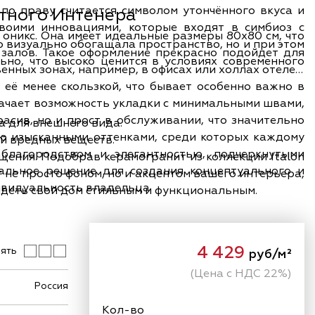
нтного Интенера
воими инновациями, которые входят в симбиоз с
оникс. Она имеет идеальные размеры 80x80 см, что
 визуально обогащала пространство, но и при этом
залов. Такое оформление прекрасно подойдет для
ьно, что высоко ценится в условиях современного
енных зонах, например, в офисах или холлах отелей.
её менее скользкой, что бывает особенно важно в
начает возможность укладки с минимальными швами,
асив, но и прост в обслуживании, что значительно
а для внешнего вида.
ей вредных веществ.
благородством и элегантностью, подчеркнутыми
ещения. Подобрав керамогранит из коллекции Italon
альное решение для создания концептуального и
т не просто фоном, но и акцентом вашего интерьера,
дивидуальность владельца.
идеть свой дом стильным и функциональным.
4 429
ять
руб/м²
(Цена с НДС 22%)
Россия
Кол-во