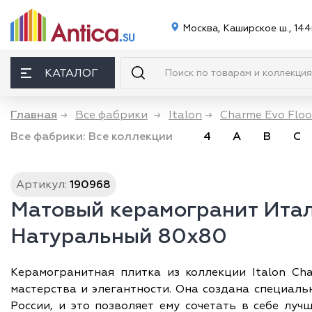
Москва, Каширское ш., 144
КАТАЛОГ
Главная
→
Все фабрики
→
Italon
→
Charme Evo Floo
Все фабрики:
Все коллекции
4
A
B
C
Артикул:
190968
Матовый керамогранит Итал
Натуральный 80х80
Керамогранитная плитка из коллекции Italon Ch
мастерства и элегантности. Она создана специальн
России, и это позволяет ему сочетать в себе лу