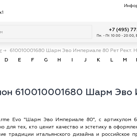
Инфо
к1
+7 (495) 7
Пн. - Пт. 10:00 - 20:00,
r
→
610010001680 Шарм Эво Империале 80 Рет Рект. 
D
E
F
G
H
I
J
K
L
M
он 610010001680 Шарм Эво И
arme Evo "Шарм Эво Империале 80", с артикулом 
о для тех, кто ценит качество и эстетику в оформл
чшие традиции итальянского дизайна и российское п