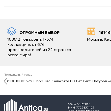
ОГРОМНЫЙ ВЫБОР
1614
168612 товаров в 17374
Москва, Каш
коллекциях от 676
производителей из 22 стран со
всего мира!
Предыдущий товар
610010001679 Шарм Эво Калакатта 80 Рет Рект. Натураль
ООО "Антика"
ИНН: 7723857463