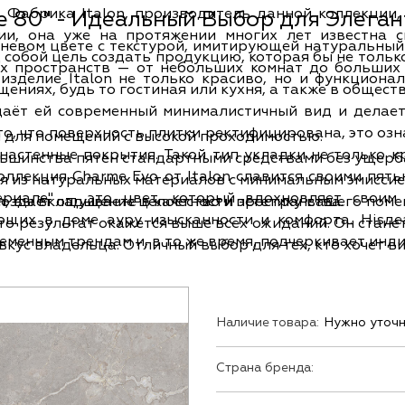
а и
е 80" - Идеальный Выбор для Элега
ии, она уже на протяжении многих лет известна с
невом цвете с текстурой, имитирующей натуральный 
собой цель создать продукцию, которая бы не только
х пространств — от небольших комнат до больших 
изделие Italon не только красиво, но и функционал
ниях, будь то гостиная или кухня, а также в обществ
аёт ей современный минималистичный вид и делает 
о, что поверхность плитки ректифицирована, это оз
ой для помещений с высокой проходимостью.
астенные покрытия. Такой тип укладки не только кр
льшинства пятен стандартными средствами без ущерб
ся из натуральных материалов с минимальным эмисси
ериале" — это цвет, который вдохновляет своим 
 создаёт ощущение целостности пространства.
, вы вкладываете в качество и эстетику вашего пом
ющих в доме ауру изысканности и комфорта. Hisде
что результат окажется выше всех ожиданий. Он стане
еменным трендам и, в то же время, подчеркивает ин
ус владельца. Отличный выбор для тех, кто хочет в
Наличие товара:
Нужно уточн
Страна бренда: