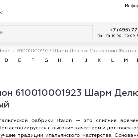
Инфо
к1
+7 (495) 7
Пн. - Пт. 10:00 - 20:00,
loor
→
610010001923 Шарм Делюкс Статуарио Фантаст
D
E
F
G
H
I
J
K
L
M
лон 610010001923 Шарм Делю
ый
альянской фабрики Italon — это слияние време
lon ассоциируется с высоким качеством и долговечно
лучшие традиции итальянского мастерства. Основа