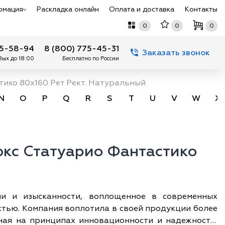
рмация
Раскладка онлайн
Оплата и доставка
Контакты
0
0
0
75-58-94
8 (800) 775-45-31
Заказать звонок
 Вых до 18:00
Бесплатно по России
ико 80х160 Рет Рект. Натуральный
N
O
P
Q
R
S
T
U
V
W
X
кс Статуарио Фантастико
ни и изысканности, воплощенное в современных
стью. Компания воплотила в своей продукции более
нная на принципах инновационности и надежности,