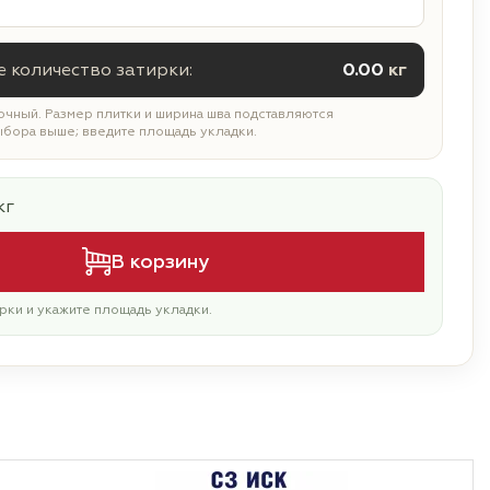
 количество затирки:
0.00
кг
чный. Размер плитки и ширина шва подставляются
ыбора выше; введите площадь укладки.
кг
В корзину
рки и укажите площадь укладки.