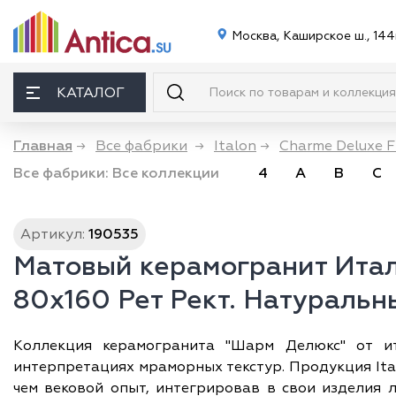
Москва, Каширское ш., 144
КАТАЛОГ
Главная
→
Все фабрики
→
Italon
→
Charme Deluxe F
Все фабрики:
Все коллекции
4
A
B
C
Артикул:
190535
Матовый керамогранит Ита
80х160 Рет Рект. Натуральн
Коллекция керамогранита "Шарм Делюкс" от ит
интерпретациях мраморных текстур. Продукция Ita
чем вековой опыт, интегрировав в свои изделия 