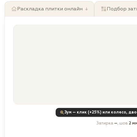
Раскладка плитки онлайн
↓
Подбор зат
Зум — клик (+25%) или колесо, дв
Затирка
—
, шов
2 м