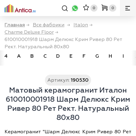
0
0
Главная
→
Все фабрики
→
Italon
→
Charme Deluxe Floor
→
610010001918 Шарм Делюкс Крим Ривер 80 Рет
Рект. Натуральный 80х80
4
A
B
C
D
E
F
G
H
I
Артикул:
190530
Матовый керамогранит Италон
610010001918 Шарм Делюкс Крим
Ривер 80 Рет Рект. Натуральный
80х80
Керамогранит "Шарм Делюкс Крим Ривер 80 Рет