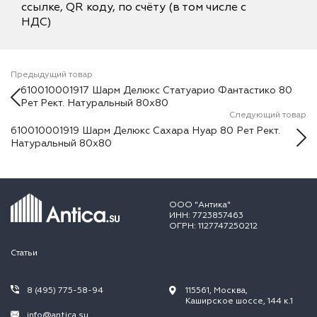
ссылке, QR коду, по счёту (в том числе с
НДС)
Предыдущий товар
610010001917 Шарм Делюкс Статуарио Фантастико 80
Рет Рект. Натуральный 80х80
Следующий товар
610010001919 Шарм Делюкс Сахара Нуар 80 Рет Рект.
Натуральный 80х80
ООО "Антика"
ИНН: 7723857463
ОГРН: 1127747250212
Статьи
8 (495) 775-58-94
115561, Москва,
Каширское шоссе, 144 к.1
info@antica.su