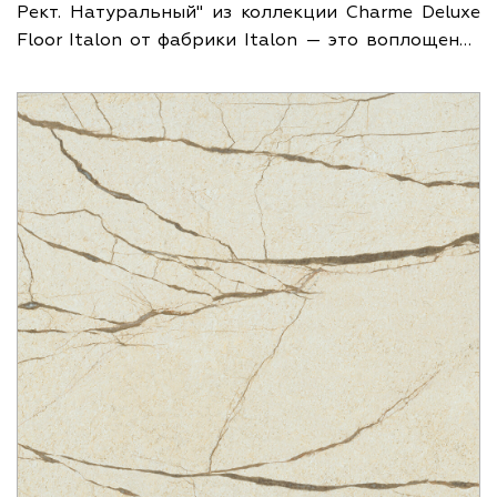
Рект. Натуральный" из коллекции
Charme Deluxe
Floor Italon
от фабрики Italon — это воплощение
изысканности и функциональности в одном
изделии. Этот материал объединяет лучшие
традиции итальянского мастеринства и высокие
технологии производства, предлагая любителям
изысканного интерьера превосходное качество и
эстетическую привлекательность. Фабрика Italon,
стоящая у истоков производства
высококачественного керамогранита, сочетает в
себе итальянский стиль и технологическую мощь.
Основанная на прочных устоях итальянского
дизайна и инновационных решениях, компания
стремится создавать продукты, которые не
только удовлетворяют, но и превосходят
ожидания клиентов. Итальянские мастера всегда
славились своим мастерством и внимательностью
к деталям, и Italon продолжает эти традиции,