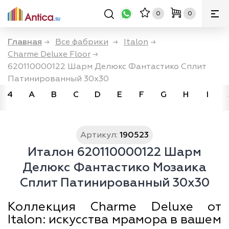
0
0
Главная
→
Все фабрики
→
Italon
→
Charme Deluxe Floor
→
620110000122 Шарм Делюкс Фантастико Сплит
Патинированный 30х30
4
A
B
C
D
E
F
G
H
I
Артикул:
190523
Италон 620110000122 Шарм
Делюкс Фантастико Мозаика
Сплит Патинированный 30х30
Коллекция Charme Deluxe от
Italon: искусства мрамора в вашем