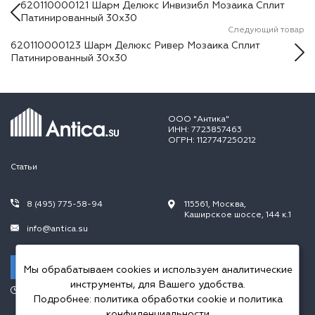
620110000121 Шарм Делюкс Инвизибл Мозаика Сплит
Патинированный 30х30
Следующий товар
620110000123 Шарм Делюкс Ривер Мозаика Сплит
Патинированный 30х30
ООО "Антика"
ИНН: 7723857463
ОГРН: 1127747250212
Статьи
8 (495) 775-58-94
115561, Москва,
Каширское шоссе, 144 к.1
info@antica.su
Заказать звонок
Мы обрабатываем cookies и используем аналитические
инструменты, для Вашего удобства.
Режим работы:
Подробнее:
политика обработки cookie
и
политика
Пн.-Пт. 10.00-20.00,
Сб.-Вс. 10.00-18.00
конфиденциальности