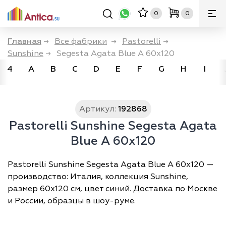
0
0
Главная
→
Все фабрики
→
Pastorelli
→
Sunshine
→
Segesta Agata Blue A 60x120
4
A
B
C
D
E
F
G
H
I
Артикул:
192868
Pastorelli Sunshine Segesta Agata
Blue A 60x120
Pastorelli Sunshine Segesta Agata Blue A 60x120 —
производство: Италия, коллекция Sunshine,
размер 60х120 см, цвет синий. Доставка по Москве
и России, образцы в шоу-руме.