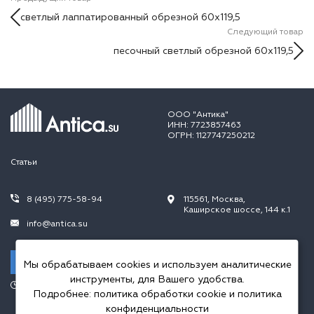
светлый лаппатированный обрезной 60х119,5
Следующий товар
песочный светлый обрезной 60х119,5
ООО "Антика"
ИНН: 7723857463
ОГРН: 1127747250212
Статьи
8 (495) 775-58-94
115561, Москва,
Каширское шоссе, 144 к.1
info@antica.su
Заказать звонок
Мы обрабатываем cookies и используем аналитические
инструменты, для Вашего удобства.
Режим работы:
Подробнее:
политика обработки cookie
и
политика
Пн.-Пт. 10.00-20.00,
Сб.-Вс. 10.00-18.00
конфиденциальности