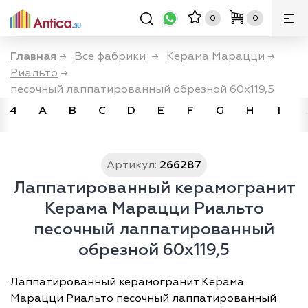
0
0
Главная
→
Все фабрики
→
Керама Марацци
→
Риальто
→
песочный лаппатированный обрезной 60х119,5
4
A
B
C
D
E
F
G
H
I
Артикул:
266287
Лаппатированный керамогранит
Керама Марацци Риальто
песочный лаппатированный
обрезной 60х119,5
Лаппатированный керамогранит Керама
Марацци Риальто песочный лаппатированный