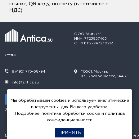
ссылке, QR коду, по счёту (в том числе с
НДС)
ООО "Антика"
ИНН: 7723857463
ОГРН: 1127747250212
Статьи
8 (495) 775-58-94
115561, Москва,
Каширское шоссе, 144 к.1
info@antica.su
Заказать звонок
Мы обрабатываем cookies и используем аналитические
инструменты, для Вашего удобства.
Режим работы:
Подробнее:
политика обработки cookie
и
политика
Пн.-Пт. 10.00-20.00,
Сб.-Вс. 10.00-18.00
конфиденциальности
ПРИНЯТЬ
Данный интернет сайт носит исключительно информационный характер и