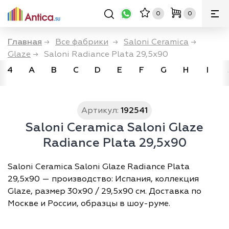
0
0
Главная
→
Все фабрики
→
Saloni Ceramica
→
Glaze
→
Saloni Radiance Plata 29,5x90
4
A
B
C
D
E
F
G
H
I
Артикул:
192541
Saloni Ceramica Saloni Glaze
Radiance Plata 29,5x90
Saloni Ceramica Saloni Glaze Radiance Plata
29,5x90 — производство: Испания, коллекция
Glaze, размер 30х90 / 29,5х90 см. Доставка по
Москве и России, образцы в шоу-руме.