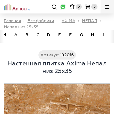
0
0
Главная
→
Все фабрики
→
AXIMA
→
НЕПАЛ
→
Непал низ 25x35
4
A
B
C
D
E
F
G
H
I
Артикул:
192016
Настенная плитка Axima Непал
низ 25x35