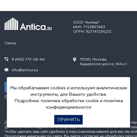
ООО "Антика"
ИНН: 7723857463
ОГРН: 1127747250212
Статьи
8 (495) 775-58-94
115561, Москва,
Каширское шоссе, 144 к.1
info@antica.su
Заказать звонок
Мы обрабатываем cookies и используем аналитические
инструменты, для Вашего удобства.
Режим работы:
Подробнее:
политика обработки cookie
и
политика
Пн.-Пт. 10.00-20.00,
Сб.-Вс. 10.00-18.00
конфиденциальности
ПРИНЯТЬ
Данный интернет сайт носит исключительно информационный характер и
Для получения подробной информации о стоимости и сроках выполне
Чтобы сделать наш сайт удобнее и персонализированее для вас мы ис
Продолжая навигацию по сайту, Вы даёте согласие на обработку перс