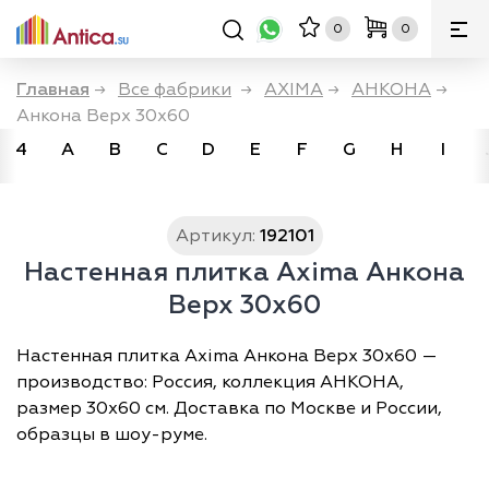
0
0
Главная
→
Все фабрики
→
AXIMA
→
АНКОНА
→
Анкона Верх 30x60
4
A
B
C
D
E
F
G
H
I
Артикул:
192101
Настенная плитка Axima Анкона
Верх 30x60
Настенная плитка Axima Анкона Верх 30x60 —
производство: Россия, коллекция АНКОНА,
размер 30х60 см. Доставка по Москве и России,
образцы в шоу-руме.