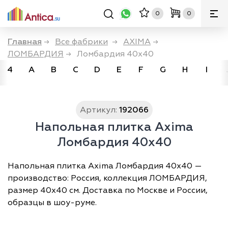
0
0
Главная
→
Все фабрики
→
AXIMA
→
ЛОМБАРДИЯ
→
Ломбардия 40x40
4
A
B
C
D
E
F
G
H
I
Артикул:
192066
Напольная плитка Axima
Ломбардия 40x40
Напольная плитка Axima Ломбардия 40x40 —
производство: Россия, коллекция ЛОМБАРДИЯ,
размер 40х40 см. Доставка по Москве и России,
образцы в шоу-руме.