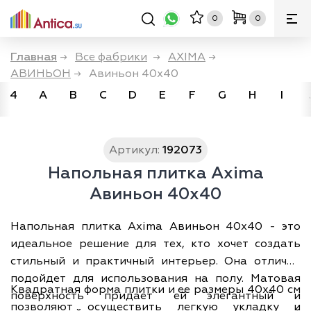
0
0
Главная
→
Все фабрики
→
AXIMA
→
АВИНЬОН
→
Авиньон 40x40
4
A
B
C
D
E
F
G
H
I
Артикул:
192073
Напольная плитка Axima
Авиньон 40x40
Напольная плитка Axima Авиньон 40x40 - это
идеальное решение для тех, кто хочет создать
стильный и практичный интерьер. Она отлично
подойдет для использования на полу. Матовая
Квадратная форма плитки и ее размеры 40х40 см
поверхность придает ей элегантный и
позволяют осуществить легкую укладку и