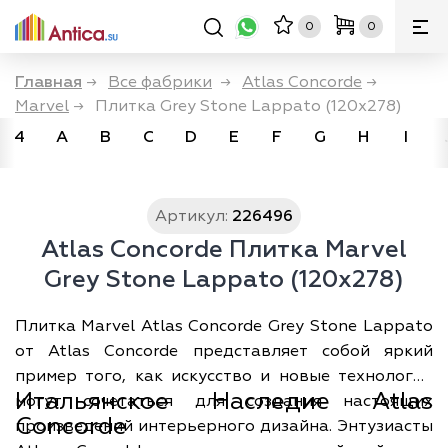
0
0
Главная
→
Все фабрики
→
Atlas Concorde
→
Marvel
→
Плитка Grey Stone Lappato (120x278)
4
A
B
C
D
E
F
G
H
I
Артикул:
226496
Atlas Concorde Плитка Marvel
Grey Stone Lappato (120x278)
Плитка
Marvel Atlas Concorde
Grey Stone Lappato
от Atlas Concorde представляет собой яркий
пример того, как искусство и новые технологии
Итальянское Наследие Atlas
могут сочетаться для создания настоящих
Concorde
произведений интерьерного дизайна. Энтузиасты