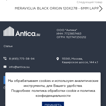
Следующий товар
MERAVIGLIA BLACK ORIGIN 120X278 - 6MM LAPP.
ООО "Антика"
ИНН: 7723857463
ОГРН: 1127747250212
Статьи
8 (495) 775-58-94
115561, Москва,
Каширское шоссе, 144 к.1
info@antica.su
Заказать звонок
Мы обрабатываем cookies и используем аналитические
инструменты, для Вашего удобства.
Режим работы:
Подробнее:
политика обработки cookie
и
политика
Пн.-Пт. 10.00-20.00,
Сб.-Вс. 10.00-18.00
конфиденциальности
ПРИНЯТЬ