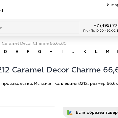
Инфо
к1
+7 (495) 7
Пн. - Пт. 10:00 - 20:00,
Caramel Decor Charme 66,6x80
D
E
F
G
H
I
J
K
L
M
8212 Caramel Decor Charme 66
— производство: Испания, коллекция 8212, размер 66,6х
Есть образец това