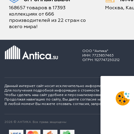
168657 товаров в 17393
Москва, Каш
коллекциях от 666
производителей из 22 стран со
всего мира!
ООО "Антика"
ИНН: 7723857463
ОГРН: 1127747250212
Данный интернет сайт носит исключительно информационный характер и
Для получения подробной информации о стоимости и сроках выполне
Чтобы сделать наш сайт удобнее и персонализированее для вас мы ис
Продолжая навигацию по сайту, Вы даёте согласие на обработку перс
В любой момент Вы можете отозвать согласия, запретить сохранение C
2026 © АНТИКА. Все права защищены