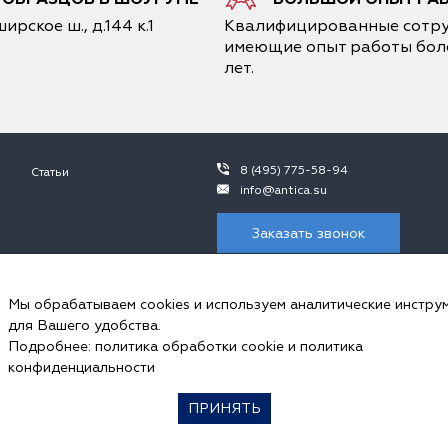
ирское ш., д.144 к.1
Квалифицированные сотру
имеющие опыт работы боле
лет.
8 (495) 775-58-94
Статьи
info@antica.su
Заказать звонок
 не является публичной офертой, в контексте положений ч.2 ст. 437 ГК 
ния просьба обращаться к сотрудникам ООО «Антика».
Мы обрабатываем cookies и используем аналитические инстру
пользуем cookies и аналитические инструменты.
для Вашего удобства.
ональных данных и соглашаетесь с
политикой обработки Сookie-файлов
, 
Подробнее:
политика обработки cookie
и
политика
ookie в настройках своего браузера.
конфиденциальности
ПРИНЯТЬ