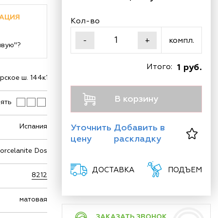
АЦИЯ
Кол-во
компл.
-
+
ивую"?
Итого:
1 руб.
ское ш. 144к1
В корзину
ять
Испания
Уточнить
Добавить в
цену
раскладку
orcelanite Dos
ДОСТАВКА
ПОДЪЕМ
8212
матовая
ЗАКАЗАТЬ ЗВОНОК