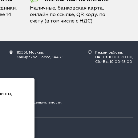
дники,
Наличные, банковская карта,
е 14
онлайн по ссылке, QR коду, по
счёту (в том числе с НДС)
115561, Москва,
Режим работы:
Каширское шоссе, 144 к.1
Пн.-Пт. 10.00-20.00,
Сб.-Вс. 10.00-18.00
РФ.
менты,
с
политикой конфиденциальности
.