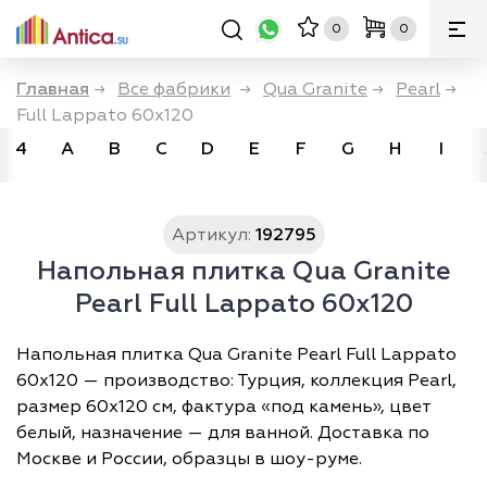
0
0
Главная
→
Все фабрики
→
Qua Granite
→
Pearl
→
Full Lappato 60x120
4
A
B
C
D
E
F
G
H
I
Артикул:
192795
Напольная плитка Qua Granite
Pearl Full Lappato 60x120
Напольная плитка Qua Granite Pearl Full Lappato
60x120 — производство: Турция, коллекция Pearl,
размер 60х120 см, фактура «под камень», цвет
белый, назначение — для ванной. Доставка по
Москве и России, образцы в шоу-руме.