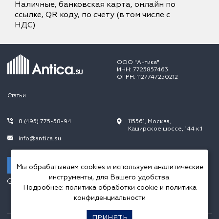
Наличные, банковская карта, онлайн по
ссылке, QR коду, по счёту (в том числе с
НДС)
ООО "Антика"
ИНН: 7723857463
ОГРН: 1127747250212
Статьи
8 (495) 775-58-94
115561, Москва,
Каширское шоссе, 144 к.1
info@antica.su
Заказать звонок
Мы обрабатываем cookies и используем аналитические
инструменты, для Вашего удобства.
Режим работы:
Подробнее:
политика обработки cookie
и
политика
Пн.-Пт. 10.00-20.00,
Сб.-Вс. 10.00-18.00
конфиденциальности
ПРИНЯТЬ