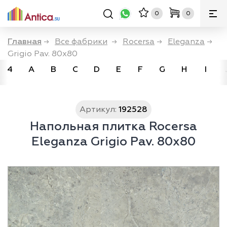
0
0
Главная
→
Все фабрики
→
Rocersa
→
Eleganza
→
Grigio Pav. 80x80
4
A
B
C
D
E
F
G
H
I
Артикул:
192528
Напольная плитка Rocersa
Eleganza Grigio Pav. 80x80