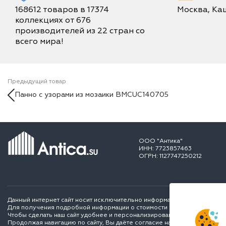
168612 товаров в 17374
Москва, Каш
коллекциях от 676
производителей из 22 стран со
всего мира!
Предыдущий товар
Панно с узорами из мозаики BMCUC140705
ООО "Антика"
ИНН: 7723857463
ОГРН: 1127747250212
Данный интернет сайт носит исключительно информационный характер и
Для получения подробной информации о стоимости и сроках выполне
Чтобы сделать наш сайт удобнее и персонализированее для вас мы ис
Продолжая навигацию по сайту, Вы даёте согласие на обработку перс