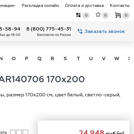
рмация
Раскладка онлайн
Оплата и доставка
Контакты
0
0
0
75-58-94
8 (800) 775-45-31
Заказать звонок
 Вых до 18:00
Бесплатно по России
N
O
P
Q
R
S
T
U
V
W
X
RAR140706 170x200
, размер 170х200 см, цвет белый, светло-серый,
24 948
ять
руб/м²