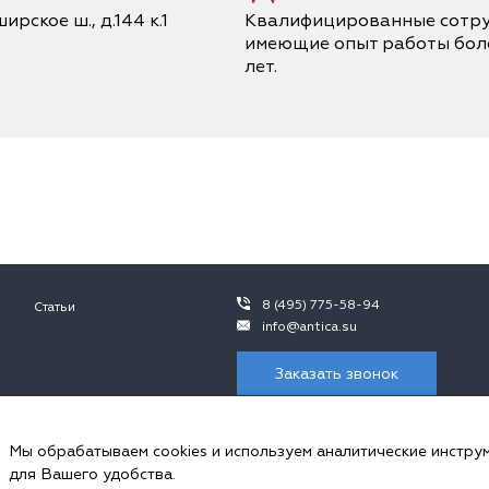
ирское ш., д.144 к.1
Квалифицированные сотру
имеющие опыт работы боле
лет.
8 (495) 775-58-94
Статьи
info@antica.su
Заказать звонок
 не является публичной офертой, в контексте положений ч.2 ст. 437 ГК 
ния просьба обращаться к сотрудникам ООО «Антика».
Мы обрабатываем cookies и используем аналитические инстру
пользуем cookies и аналитические инструменты.
для Вашего удобства.
ональных данных и соглашаетесь с
политикой обработки Сookie-файлов
, 