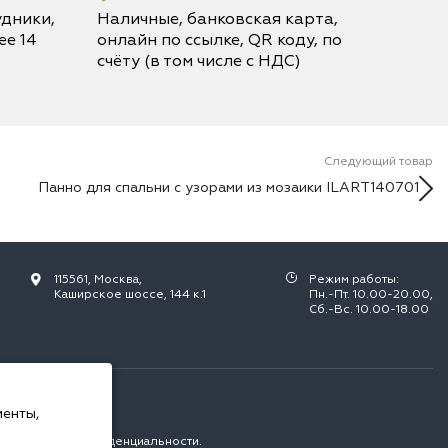
дники,
Наличные, банковская карта,
е 14
онлайн по ссылке, QR коду, по
счёту (в том числе с НДС)
Следующий товар
Панно для спальни с узорами из мозаики ILART140701
115561, Москва,
Режим работы:
Каширское шоссе, 144 к.1
Пн.-Пт. 10.00-20.00,
Сб.-Вс. 10.00-18.00
РФ.
менты,
с
политикой конфиденциальности
.