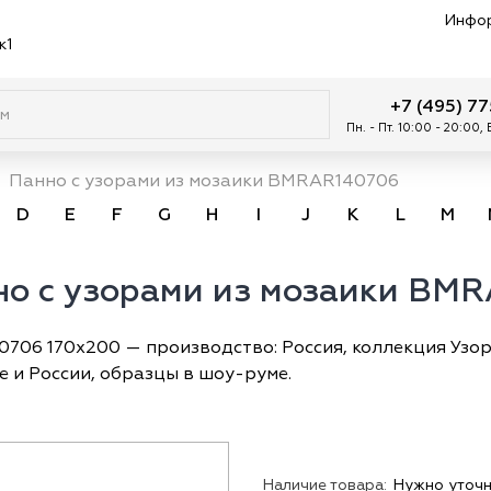
Инфо
к1
+7 (495) 7
Пн. - Пт. 10:00 - 20:00,
Панно с узорами из мозаики BMRAR140706
D
E
F
G
H
I
J
K
L
M
нно с узорами из мозаики BM
706 170x200 — производство: Россия, коллекция Узоры
е и России, образцы в шоу-руме.
Наличие товара:
Нужно уточн