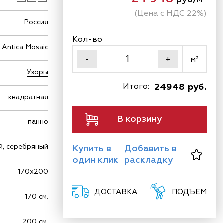
(Цена с НДС 22%)
Россия
Кол-во
Antica Mosaic
м²
-
+
Узоры
Итого:
24948 руб.
квадратная
В корзину
панно
й, серебряный
Купить в
Добавить в
один клик
раскладку
170х200
ДОСТАВКА
ПОДЪЕМ
170 см.
200 см.