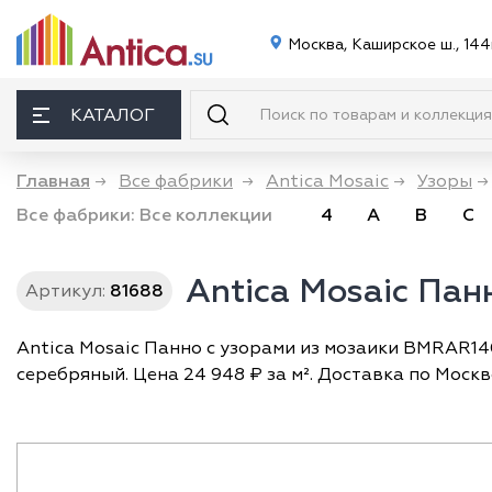
Москва, Каширское ш., 144
КАТАЛОГ
Главная
→
Все фабрики
→
Antica Mosaic
→
Узоры
→
Все фабрики:
Все коллекции
4
A
B
C
Antica Mosaic Па
Артикул:
81688
Antica Mosaic Панно с узорами из мозаики BMRAR140
серебряный. Цена 24 948 ₽ за м². Доставка по Москв