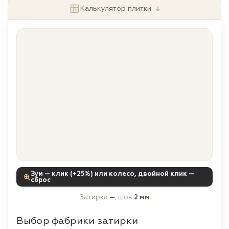
↓
Калькулятор плитки
Зум — клик (+25%) или колесо, двойной клик —
сброс
Затирка
—
, шов
2 мм
Выбор фабрики затирки