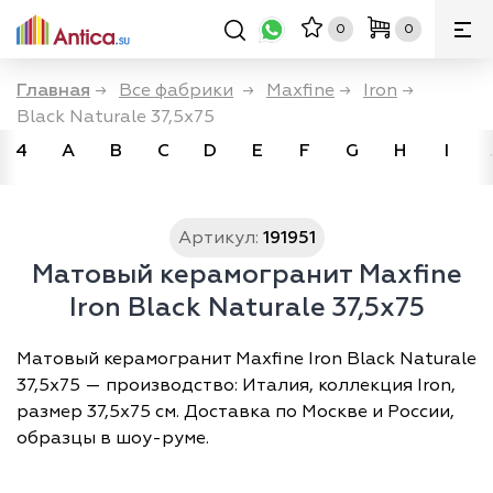
0
0
Главная
→
Все фабрики
→
Maxfine
→
Iron
→
Black Naturale 37,5x75
4
A
B
C
D
E
F
G
H
I
Артикул:
191951
Матовый керамогранит Maxfine
Iron Black Naturale 37,5x75
Матовый керамогранит Maxfine Iron Black Naturale
37,5x75 — производство: Италия, коллекция Iron,
размер 37,5х75 см. Доставка по Москве и России,
образцы в шоу-руме.