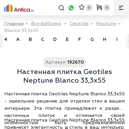
0
0
Главная
→
Все фабрики
→
Geotiles
→
Neptune
→
Blanco 33,3x55
4
A
B
C
D
E
F
G
H
I
Артикул:
192670
Настенная плитка Geotiles
Neptune Blanco 33,3x55
Настенная плитка Geotiles Neptune Blanco 33,3x55
- идеальное решение для отделки стен в вашем
интерьере. Эта плитка принадлежит к разделу
настенных плиток и отличается своей
Настенная плитка Geotiles Neptune Blanco 33,3x55
особенностью быть предназначенной
привнесет элегантность и стиль в ваш интерьер.