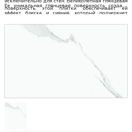
исключительно для стен. Великолепная глянцевая
Ее уникальная глянцевая поверхность создает
поверхность этой плитки обеспечивает ей
эффект блеска и сияния, который подчеркнет
элегантный и сияющий вид, который придаст
красоту и изысканность помещения. Испания –
вашему помещению особую привлекательность и
страна бренда, откуда пришла эта плитка,
стиль. Настенная плитка Geotiles Neptune Blanco
славится своим качеством и стилем производства
33,3x55 произведена в Испании, стране бренда,
керамической плитки. Geotiles – производитель,
которая славится своим высоким качеством и
известный своими профессиональными
стилем в производстве плитки. Geotiles -
решениями и исключительным уровнем качества
производитель, который славится своим
своих изделий. Коллекция Neptune – это
профессионализмом и исключительным уровнем
уникальная серия керамической плитки,
качества своей продукции. Коллекция Neptune -
предлагающая оригинальный и современный
это коллекция плиток, включающая в себя
дизайн. Размер плитки 33.3х55 см. позволяет
уникальные дизайны и оригинальные решения в
создавать гармоничные и пропорциональные
области оформления помещений. Размеры плитки
композиции в вашем помещении. Материал, из
составляют 33,3х55 см., что является оптимальным
которого изготовлена плитка – красная глина,
вариантом для создания прекрасного и
делает ее прочной и стойкой к воздействию
продуманного дизайна. Материал, из которого
времени. Ширина плитки 33.3 см., а длина – 55 см.,
изготовлена плитка - красная глина, что делает
что является оптимальным соотношением для