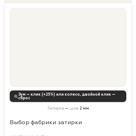
Зум — клик (+25%) или колесо, двойной клик —
сброс
Затирка
—
, шов
2 мм
Выбор фабрики затирки