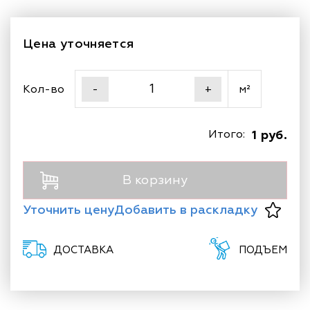
ее прочной, стойкой к воздействию времени и
создания элегантного и стильного интерьера.
эксплуатации. Ширина плитки составляет 33.3 см.,
а длина - 55 см., что позволяет создать
Цена уточняется
гармоничные и пропорциональные составы.
Кол-во
м²
-
+
Итого:
1 руб.
В корзину
Уточнить цену
Добавить в раскладку
ДОСТАВКА
ПОДЪЕМ