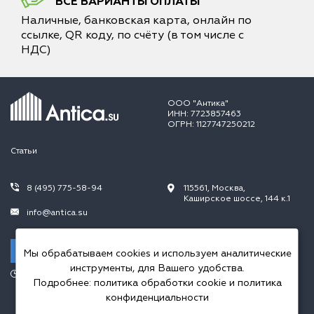
ВСЕ ВАРИАНТЫ ОПЛАТЫ
Наличные, банковская карта, онлайн по
ссылке, QR коду, по счёту (в том числе с
НДС)
ООО "Антика"
ИНН: 7723857463
ОГРН: 1127747250212
Статьи
8 (495) 775-58-94
115561, Москва,
Каширское шоссе, 144 к.1
info@antica.su
Заказать звонок
Мы обрабатываем cookies и используем аналитические
инструменты, для Вашего удобства.
Режим работы:
Подробнее:
политика обработки cookie
и
политика
Пн.-Пт. 10.00-20.00,
Сб.-Вс. 10.00-18.00
конфиденциальности