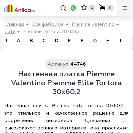
0
0
Главная
→
Все фабрики
→
Piemme Valentino
→
Elite
→
Piemme Tortora 30x60,2
4
A
B
C
D
E
F
G
H
I
Артикул:
44746
Настенная плитка Piemme
Valentino Piemme Elite Tortora
30x60,2
Настенная плитка Piemme Elite Tortora 30x60,2 -
это стильное и качественное решение для
оформления интерьера. Сделанная из
высококачественного материала, она прослужит
Эта плитка имеет глянцевую поверхность,