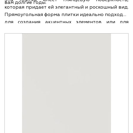
вам долгие годы.
которая придает ей элегантный и роскошный вид.
Прямоугольная форма плитки идеально подходит
для создания акцентных элементов или для
облицовки всей стены. Благодаря своему
происхождению из Италии, она отличается
высоким качеством и стилем. Коллекция Elite
предлагает английский стиль, который добавит
изысканности и шарма в ваш интерьер.