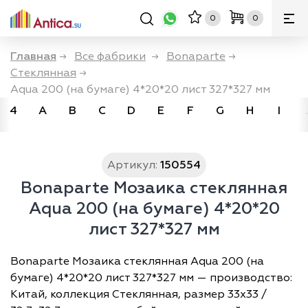
0
0
Главная
→
Все фабрики
→
Bonaparte
→
Стеклянная
→
Aqua 200 (на бумаге) 4*20*20 лист 327*327 мм
4
A
B
C
D
E
F
G
H
I
Артикул:
150554
Bonaparte Мозаика стеклянная
Aqua 200 (на бумаге) 4*20*20
лист 327*327 мм
Bonaparte Мозаика стеклянная Aqua 200 (на
бумаге) 4*20*20 лист 327*327 мм — производство:
Китай, коллекция Стеклянная, размер 33х33 /