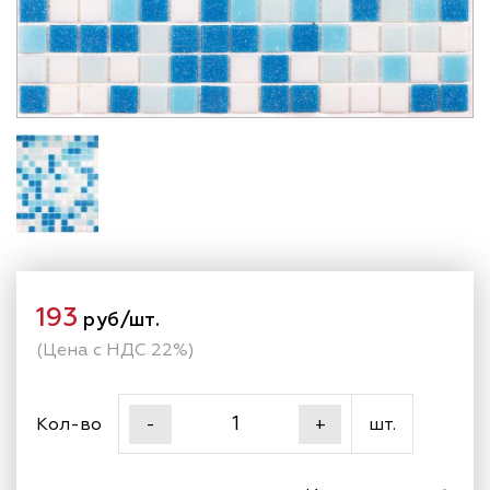
193
руб/шт.
(Цена с НДС 22%)
Кол-во
шт.
-
+