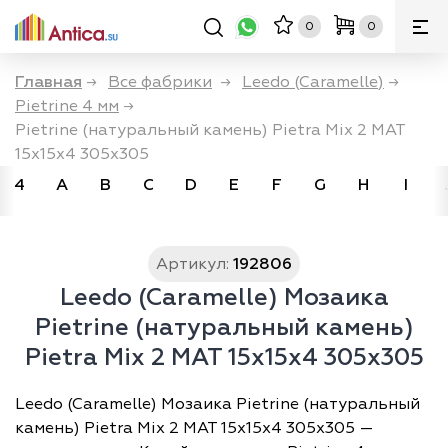
0
0
Главная
→
Все фабрики
→
Leedo (Caramelle)
→
Pietrine 4 мм
→
Pietrine (натуральный камень) Pietra Mix 2 MAT
15x15х4 305x305
4
A
B
C
D
E
F
G
H
I
Артикул:
192806
Leedo (Caramelle) Мозаика
Pietrine (натуральный камень)
Pietra Mix 2 MAT 15x15х4 305x305
Leedo (Caramelle) Мозаика Pietrine (натуральный
камень) Pietra Mix 2 MAT 15x15х4 305x305 —