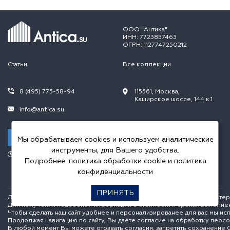
ООО "Антика"
ИНН: 7723857463
ОГРН: 1127747250212
Статьи
Все коллекции
8 (495) 775-58-94
115561, Москва,
Каширское шоссе, 144 к.1
info@antica.su
Заказать звонок
Мы обрабатываем cookies и используем аналитические
инструменты, для Вашего удобства.
Режим работы:
Подробнее:
политика обработки cookie
и
политика
Пн.-Пт. 10.00-20.00,
Сб.-Вс. 10.00-18.00
конфиденциальности
ПРИНЯТЬ
Данный интернет сайт носит исключительно информационный характер и
Для получения подробной информации о стоимости и сроках выполне
Чтобы сделать наш сайт удобнее и персонализированее для вас мы ис
Продолжая навигацию по сайту, Вы даёте согласие на обработку перс
В любой момент Вы можете отозвать согласия, запретить сохранение C