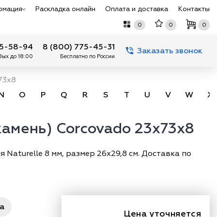
рмация
Раскладка онлайн
Оплата и доставка
Контакты
0
0
0
75-58-94
8 (800) 775-45-31
Заказать звонок
 Вых до 18:00
Бесплатно по России
73х8
N
O
P
Q
R
S
T
U
V
W
X
 камень) Corcovado 23x73х8
 Naturelle 8 мм, размер 26х29,8 см. Доставка по
ра
Цена уточняется