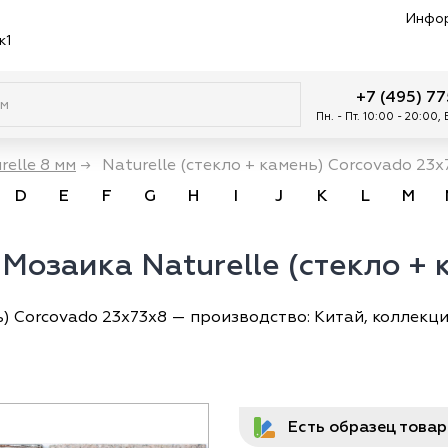
Инфо
к1
+7 (495) 7
Пн. - Пт. 10:00 - 20:00,
relle 8 мм
→
Naturelle (стекло + камень) Corcovado 23x
D
E
F
G
H
I
J
K
L
M
 Мозаика Naturelle (стекло +
ь) Corcovado 23x73х8 — производство: Китай, коллекция
Есть образец това