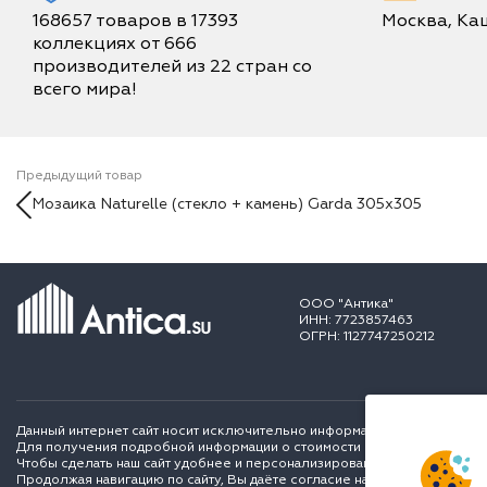
168657 товаров в 17393
Москва, Каш
коллекциях от 666
производителей из 22 стран со
всего мира!
Предыдущий товар
Мозаика Naturelle (стекло + камень) Garda 305x305
ООО "Антика"
ИНН: 7723857463
ОГРН: 1127747250212
Данный интернет сайт носит исключительно информационный характер и
Для получения подробной информации о стоимости и сроках выполне
Чтобы сделать наш сайт удобнее и персонализированее для вас мы ис
Продолжая навигацию по сайту, Вы даёте согласие на обработку перс