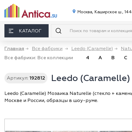
Москва, Каширское ш., 144
КАТАЛОГ
Главная
→
Все фабрики
→
Leedo (Caramelle)
→
Natu
Все фабрики:
Все коллекции
4
A
B
C
Leedo (Caramelle)
Артикул:
192812
Leedo (Caramelle) Мозаика Naturelle (стекло + камен
Москве и России, образцы в шоу-руме.