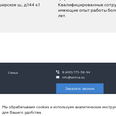
ирское ш., д.144 к.1
Квалифицированные сотру
имеющие опыт работы боле
лет.
8 (495) 775-58-94
Статьи
info@antica.su
Заказать звонок
 не является публичной офертой, в контексте положений ч.2 ст. 437 ГК 
ния просьба обращаться к сотрудникам ООО «Антика».
Мы обрабатываем cookies и используем аналитические инстру
пользуем cookies и аналитические инструменты.
для Вашего удобства.
ональных данных и соглашаетесь с
политикой обработки Сookie-файлов
, 