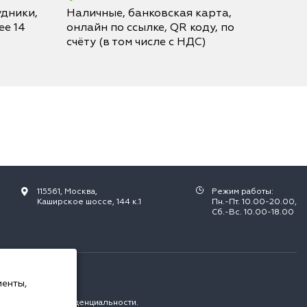
дники,
Наличные, банковская карта,
е 14
онлайн по ссылке, QR коду, по
счёту (в том числе с НДС)
115561, Москва,
Режим работы:
Каширское шоссе, 144 к.1
Пн.-Пт. 10.00-20.00,
Сб.-Вс. 10.00-18.00
РФ.
менты,
с
политикой конфиденциальности
.