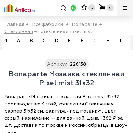
0
0
Главная
→
Все фабрики
→
Bonaparte
→
Стеклянная
→
стеклянная Pixel mist
4
A
B
C
D
E
F
G
H
I
Артикул:
226138
Bonaparte Мозаика стеклянная
Pixel mist 31x32
Bonaparte Мозаика стеклянная Pixel mist 31x32 —
производство: Китай, коллекция Стеклянная,
размер 31х32 см, фактура «под мозаику», цвет
серый, назначение — для ванной. Цена 1 382 ₽ за
шт.. Доставка по Москве и России, образцы в шоу-
руме.