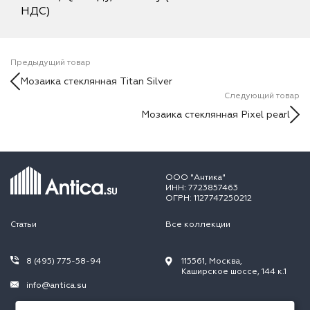
НДС)
Предыдущий товар
Мозаика стеклянная Titan Silver
Следующий товар
Мозаика стеклянная Pixel pearl
ООО "Антика"
ИНН: 7723857463
ОГРН: 1127747250212
Статьи
Все коллекции
8 (495) 775-58-94
115561, Москва,
Каширское шоссе, 144 к.1
info@antica.su