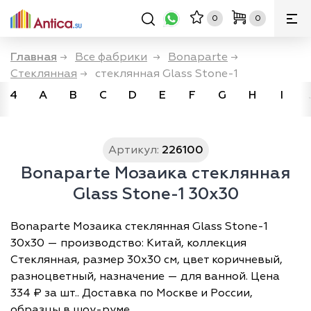
0
0
Главная
→
Все фабрики
→
Bonaparte
→
Стеклянная
→
стеклянная Glass Stone-1
4
A
B
C
D
E
F
G
H
I
Артикул:
226100
Bonaparte Мозаика стеклянная
Glass Stone-1 30x30
Bonaparte Мозаика стеклянная Glass Stone-1
30x30 — производство: Китай, коллекция
Стеклянная, размер 30х30 см, цвет коричневый,
разноцветный, назначение — для ванной. Цена
334 ₽ за шт.. Доставка по Москве и России,
образцы в шоу-руме.