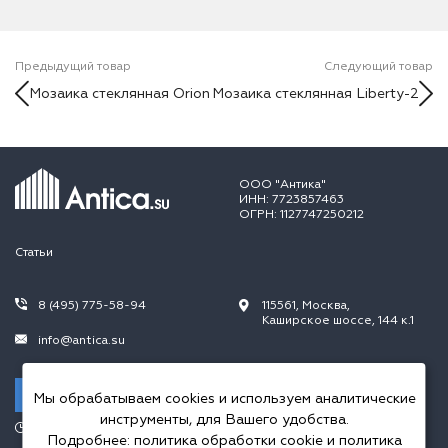
Предыдущий товар
Следующий товар
Мозаика стеклянная Orion
Мозаика стеклянная Liberty-2
ООО "Антика"
ИНН: 7723857463
ОГРН: 1127747250212
Статьи
8 (495) 775-58-94
115561, Москва,
Каширское шоссе, 144 к.1
info@antica.su
Заказать звонок
Мы обрабатываем cookies и используем аналитические
инструменты, для Вашего удобства.
Режим работы:
Подробнее:
политика обработки cookie
и
политика
Пн.-Пт. 10.00-20.00,