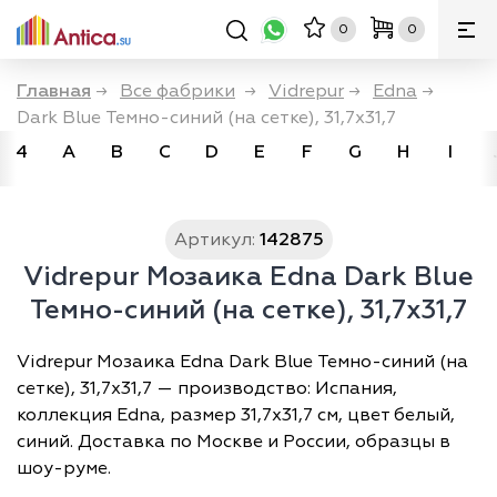
0
0
Главная
→
Все фабрики
→
Vidrepur
→
Edna
→
Dark Blue Темно-синий (на сетке), 31,7х31,7
4
A
B
C
D
E
F
G
H
I
Артикул:
142875
Vidrepur Мозаика Edna Dark Blue
Темно-синий (на сетке), 31,7х31,7
Vidrepur Мозаика Edna Dark Blue Темно-синий (на
сетке), 31,7х31,7 — производство: Испания,
коллекция Edna, размер 31,7х31,7 см, цвет белый,
синий. Доставка по Москве и России, образцы в
шоу-руме.