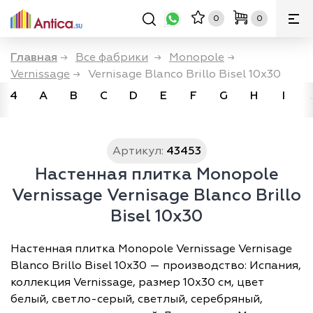
0
0
Главная
→
Все фабрики
→
Monopole
→
Vernissage
→
Vernisage Blanco Brillo Bisel 10x30
4
A
B
C
D
E
F
G
H
I
Артикул:
43453
Настенная плитка Monopole
Vernissage Vernisage Blanco Brillo
Bisel 10x30
Настенная плитка Monopole Vernissage Vernisage
Blanco Brillo Bisel 10x30 — производство: Испания,
коллекция Vernissage, размер 10х30 см, цвет
белый, светло-серый, светлый, серебряный,