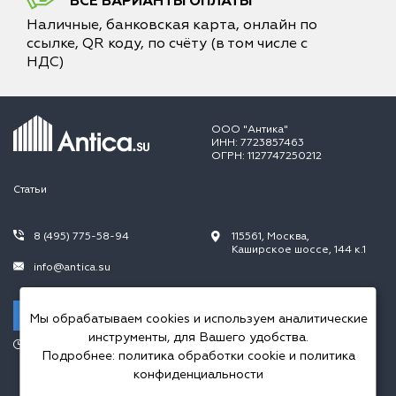
ВСЕ ВАРИАНТЫ ОПЛАТЫ
Наличные, банковская карта, онлайн по
ссылке, QR коду, по счёту (в том числе с
НДС)
ООО "Антика"
ИНН: 7723857463
ОГРН: 1127747250212
Статьи
8 (495) 775-58-94
115561, Москва,
Каширское шоссе, 144 к.1
info@antica.su
Заказать звонок
Мы обрабатываем cookies и используем аналитические
инструменты, для Вашего удобства.
Режим работы:
Подробнее:
политика обработки cookie
и
политика
Пн.-Пт. 10.00-20.00,
Сб.-Вс. 10.00-18.00
конфиденциальности