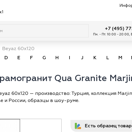
Инфо
к1
+7 (495) 7
Пн. - Пт. 10:00 - 20:00,
Beyaz 60x120
D
E
F
G
H
I
J
K
L
M
амогранит Qua Granite Marji
yaz 60x120 — производство: Турция, коллекция Marjina
е и России, образцы в шоу-руме.
Есть образец това