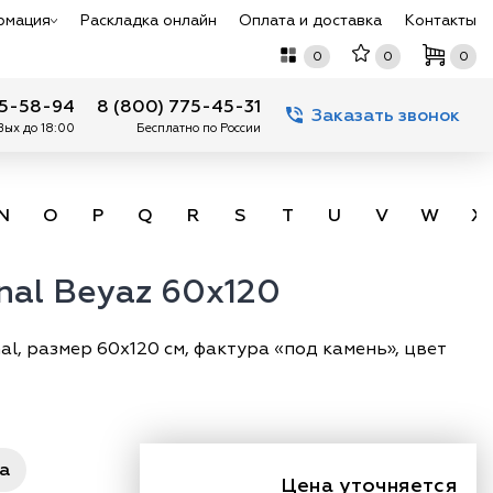
рмация
Раскладка онлайн
Оплата и доставка
Контакты
0
0
0
75-58-94
8 (800) 775-45-31
Заказать звонок
 Вых до 18:00
Бесплатно по России
N
O
P
Q
R
S
T
U
V
W
X
nal Beyaz 60x120
l, размер 60х120 см, фактура «под камень», цвет
ра
Цена уточняется