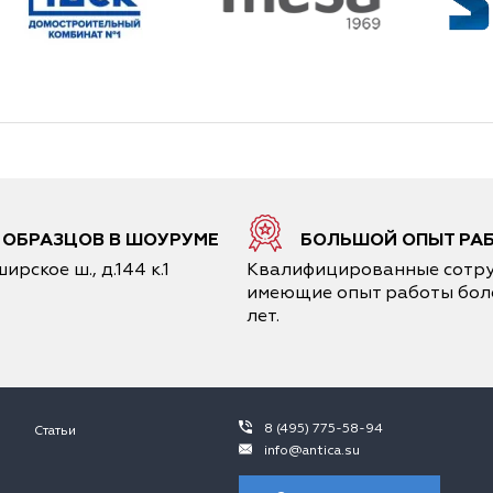
6 ОБРАЗЦОВ В ШОУРУМЕ
БОЛЬШОЙ ОПЫТ РА
ирское ш., д.144 к.1
Квалифицированные сотру
имеющие опыт работы боле
лет.
8 (495) 775-58-94
Статьи
info@antica.su