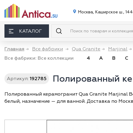
Москва, Каширское ш., 144
КАТАЛОГ
Главная
→
Все фабрики
→
Qua Granite
→
Marjinal
→
Все фабрики:
Все коллекции
4
A
B
C
Полированный кер
Артикул:
192785
Полированный керамогранит Qua Granite Marjinal Be
белый, назначение — для ванной. Доставка по Москв