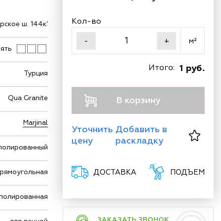
Кол-во
ское ш. 144к1
м²
-
+
ять
Итого:
1 руб.
Турция
Qua Granite
В корзину
Marjinal
Уточнить
Добавить в
цену
раскладку
полированный
рямоугольная
ДОСТАВКА
ПОДЪЕМ
полированная
ЗАКАЗАТЬ ЗВОНОК