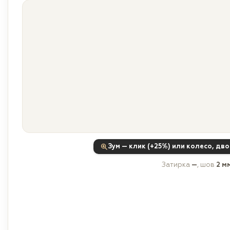
Зум — клик (+25%) или колесо, дв
Затирка
—
, шов
2 м