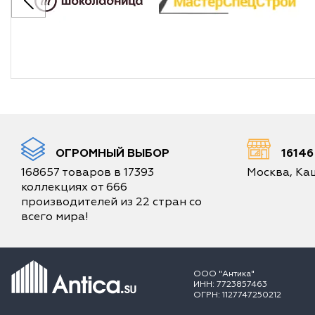
ОГРОМНЫЙ ВЫБОР
1614
168657 товаров в 17393
Москва, Каш
коллекциях от 666
производителей из 22 стран со
всего мира!
ООО "Антика"
ИНН: 7723857463
ОГРН: 1127747250212