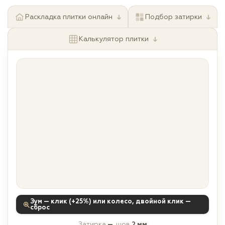
↓
↓
Раскладка плитки онлайн
Подбор затирки
↓
Калькулятор плитки
Зум — клик (+25%) или колесо, двойной клик —
сброс
Затирка
—
, шов
2 мм