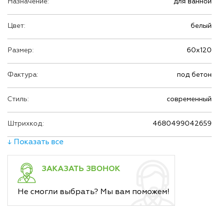
Назначение:
для ванной
износостойкости и прочности, что делает его
отличным выбором для общественных мест с
Цвет:
белый
высокой проходимостью, таких как офисы,
торговые центры или рестораны. Толщина плитки
Размер:
60х120
в 10 мм обеспечивает дополнительную прочность
и долговечность, гарантируя, что такой пол или
Фактура:
под бетон
стена прослужат вам долгие годы.
Стиль:
современный
Штрихкод:
4680499042659
↓ Показать все
ЗАКАЗАТЬ ЗВОНОК
Не смогли выбрать? Мы вам поможем!