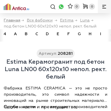
0
0
Главная
→
Все фабрики
→
Estima
→
Luna
→
под бетон LN00 60x120x10 непол. рект. белый
4
A
B
C
D
E
F
G
H
I
Артикул:
208281
Estima Керамогранит под бетон
Luna LN00 60x120x10 непол. рект.
белый
Фабрика ESTIMA CERAMICA — это не просто
производитель, это символ надежности и
инноваций на рынке строительных материалов.
Особенности и преимущества:
Будучи одним из ведущих производителей