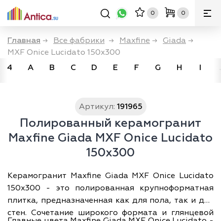
0
0
Главная
→
Все фабрики
→
Maxfine
→
Giada
→
MXF Onice Lucidato 150x300
4
A
B
C
D
E
F
G
H
I
Артикул:
191965
Полированный керамогранит
Maxfine Giada MXF Onice Lucidato
150x300
Керамогранит Maxfine Giada MXF Onice Lucidato
150x300 - это полированная крупноформатная
плитка, предназначенная как для пола, так и для
стен. Сочетание широкого формата и глянцевой
Главные цвета Maxfine Giada MXF Onice Lucidato -