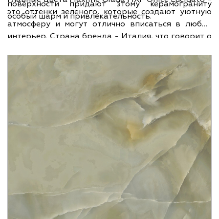
поверхности придают этому керамограниту
это оттенки зеленого, которые создают уютную
особый шарм и привлекательность.
атмосферу и могут отлично вписаться в любой
интерьер. Страна бренда - Италия, что говорит о
высоком качестве и стильном дизайне этого
керамогранита. Производитель - Maxfine,
известный своими инновационными
разработками и уникальными решениями в
области керамической плитки. Коллекция Giada -
это коллекция, воспевающая красоту
итальянского стиля и придающая вашему
интерьеру изысканность и изысканность. Размер
плитки - 150х300 см, что позволяет создать
эффектную и красивую отделку без лишних
стыков и швов.