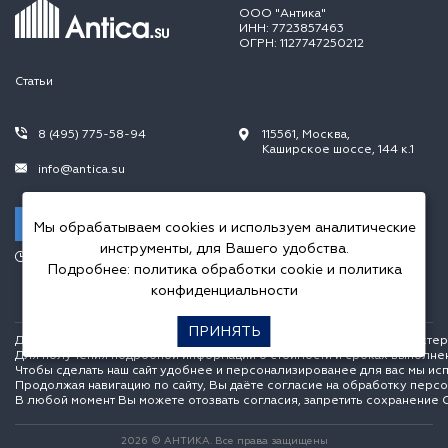
ООО "Антика"
ИНН: 7723857463
ОГРН: 1127747250212
Статьи
8 (495) 775-58-94
115561, Москва,
Каширское шоссе, 144 к.1
info@antica.su
Заказать звонок
Мы обрабатываем cookies и используем аналитические
инструменты, для Вашего удобства.
Режим работы:
Подробнее:
политика обработки cookie
и
политика
Пн.-Пт. 10.00-20.00,
Сб.-Вс. 10.00-18.00
конфиденциальности
ПРИНЯТЬ
Данный интернет сайт носит исключительно информационный характер и
Для получения подробной информации о стоимости и сроках выполне
Чтобы сделать наш сайт удобнее и персонализированее для вас мы ис
Продолжая навигацию по сайту, Вы даёте согласие на обработку перс
В любой момент Вы можете отозвать согласия, запретить сохранение C
2026 © АНТИКА. Все права защищены